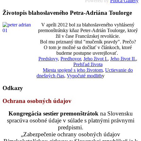
Powered by
Phoca Gallery
Životopis blahoslaveného Petra-Adriána Toulorge
V apríli 2012 bol za blahoslaveného vyhlásený
premonštrátsky kňaz Peter-Adrián Toulorge, ktorý
žil v čase Francúzskej revolúcie.
Bol mu priznaný titul "mučeník pravdy". Prečo?
O tom je možné sa dočítať v článkoch, ktoré
budeme postupne uverejňovať.
Predslovy
,
Predhovor
,
Jeho život I.
,
Jeho život II.
,
Prehľad života
Miesta spojené s jeho životom
,
Uctievanie do
dnešných čias
,
Vypočuté modlitb
y
Odkazy
Ochrana osobných údajov
Kongregácia sestier premonštrátok
na Slovensku
spracúva osobné údaje v súlade s platnými právnymi
predpismi.
„Zabezpečenie ochrany osobných údajov