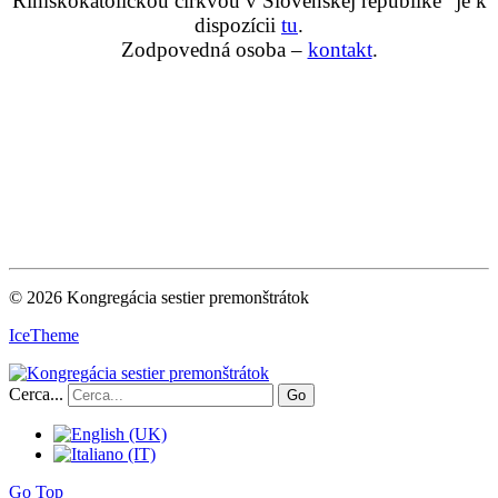
Rímskokatolíckou cirkvou v Slovenskej republike“ je k
dispozícii
tu
.
Zodpovedná osoba –
kontakt
.
© 2026 Kongregácia sestier premonštrátok
IceTheme
Cerca...
Go
Go Top