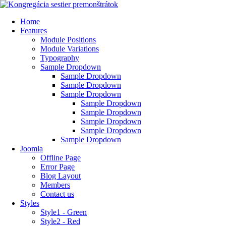
Home
Features
Module Positions
Module Variations
Typography
Sample Dropdown
Sample Dropdown
Sample Dropdown
Sample Dropdown
Sample Dropdown
Sample Dropdown
Sample Dropdown
Sample Dropdown
Sample Dropdown
Joomla
Offline Page
Error Page
Blog Layout
Members
Contact us
Styles
Style1 - Green
Style2 - Red