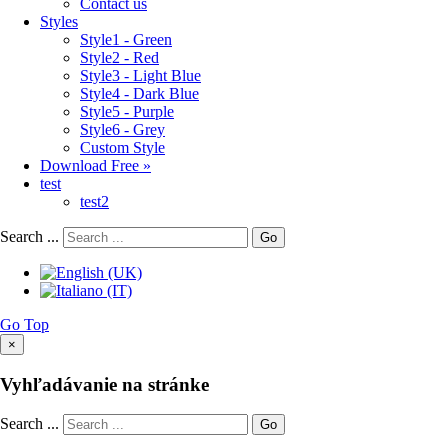
Contact us
Styles
Style1 - Green
Style2 - Red
Style3 - Light Blue
Style4 - Dark Blue
Style5 - Purple
Style6 - Grey
Custom Style
Download Free »
test
test2
Search ...
Go
Go Top
×
Vyhľadávanie na stránke
Search ...
Go