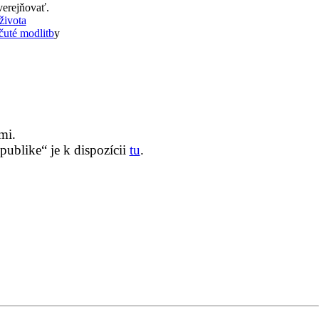
verejňovať.
života
uté modlitb
y
mi.
ublike“ je k dispozícii
tu
.