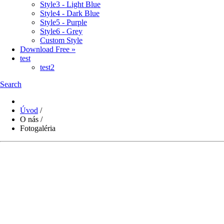
Style3 - Light Blue
Style4 - Dark Blue
Style5 - Purple
Style6 - Grey
Custom Style
Download Free »
test
test2
Search
Úvod
/
O nás
/
Fotogaléria