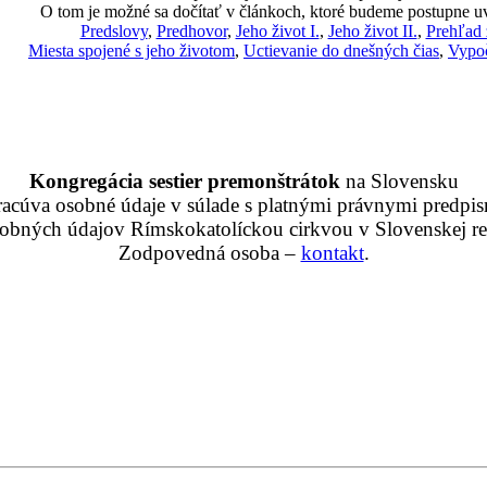
O tom je možné sa dočítať v článkoch, ktoré budeme postupne u
Predslovy
,
Predhovor
,
Jeho život I.
,
Jeho život II.
,
Prehľad 
Miesta spojené s jeho životom
,
Uctievanie do dnešných čias
,
Vypoč
Kongregácia sestier premonštrátok
na Slovensku
racúva osobné údaje v súlade s platnými právnymi predpis
obných údajov Rímskokatolíckou cirkvou v Slovenskej rep
Zodpovedná osoba –
kontakt
.