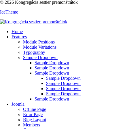
© 2026 Kongregácia sestier premonštrátok
IceTheme
Home
Features
Module Positions
Module Variations
Typography
Sample Dropdown
Sample Dropdown
Sample Dropdown
Sample Dropdown
Sample Dropdown
Sample Dropdown
Sample Dropdown
Sample Dropdown
Sample Dropdown
Joomla
Offline Page
Error Page
Blog Layout
Members