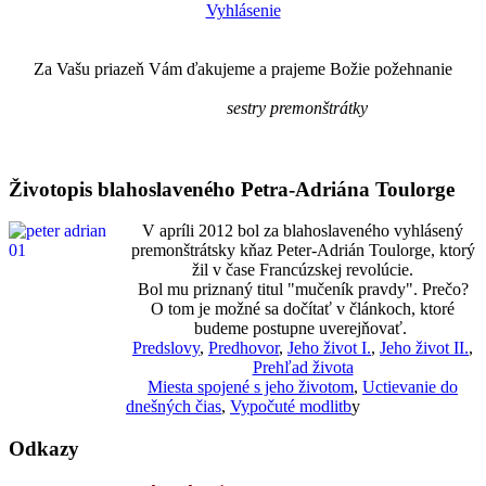
Vyhlásenie
Za Vašu priazeň Vám ďakujeme a prajeme Božie požehnanie
sestry premonštrátky
Životopis blahoslaveného Petra-Adriána Toulorge
V apríli 2012 bol za blahoslaveného vyhlásený
premonštrátsky kňaz Peter-Adrián Toulorge, ktorý
žil v čase Francúzskej revolúcie.
Bol mu priznaný titul "mučeník pravdy". Prečo?
O tom je možné sa dočítať v článkoch, ktoré
budeme postupne uverejňovať.
Predslovy
,
Predhovor
,
Jeho život I.
,
Jeho život II.
,
Prehľad života
Miesta spojené s jeho životom
,
Uctievanie do
dnešných čias
,
Vypočuté modlitb
y
Odkazy