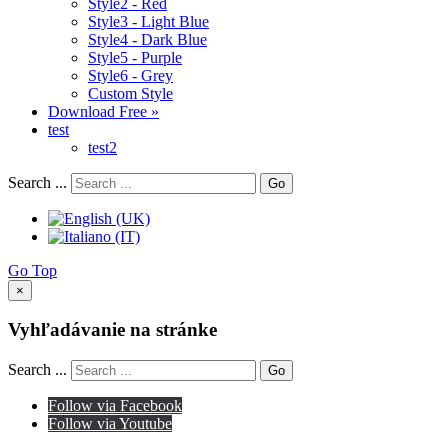
Style2 - Red
Style3 - Light Blue
Style4 - Dark Blue
Style5 - Purple
Style6 - Grey
Custom Style
Download Free »
test
test2
Search ...
Go
Go Top
×
Vyhľadávanie na stránke
Search ...
Go
Follow via Facebook
Follow via Youtube