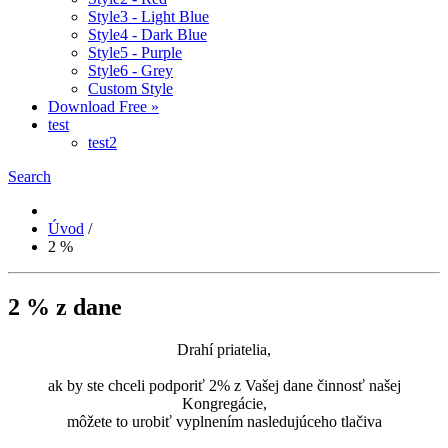
Style3 - Light Blue
Style4 - Dark Blue
Style5 - Purple
Style6 - Grey
Custom Style
Download Free »
test
test2
Search
Úvod
/
2 %
2 % z dane
Drahí priatelia,
ak by ste chceli podporiť 2% z Vašej dane činnosť našej
Kongregácie,
môžete to urobiť vyplnením nasledujúceho tlačiva