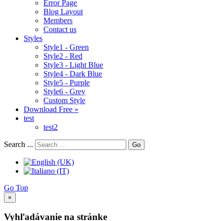
Error Page
Blog Layout
Members
Contact us
Styles
Style1 - Green
Style2 - Red
Style3 - Light Blue
Style4 - Dark Blue
Style5 - Purple
Style6 - Grey
Custom Style
Download Free »
test
test2
Search ...
Go
Go Top
×
Vyhľadávanie na stránke