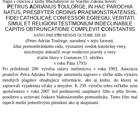
Nápis s citáciou z knihy Machabejcov zo Starého Zákona hovorí:
P
ETRUS
A
DRIÁNUS
T
OULORGE, IN HAC PAROCHIA
NATUS, PRESBYTER ORDINIS
P
RAEMONSTRATENSIS,
FIDEI CATHOLICAE CONFESSOR EGREGIU, VERITATI
SIMUL ET RELIGIONI TESTIMONIUM INDECLINABILE
CAPITIS OBTRUNCATIONE COMPLEVIT
C
ONSTANTIIS
ANNO DMI
1793
MENSIS OCTOBR. DIE
13
.
(Peter-Adrián Toulorge, narodený v tejto farnosti,
kňaz premonštrátskeho rádu, významný svedok katolíckej viery,
neochvejne dokončil svoje svedectvo pravdy a viery
sťatím hlavy v Coutances 13. októbra
v roku Pána 1793)
Pri príležitosti 200. výročia oslavy mučeníctva v roku 1993, Asociácia
priateľov Petra-Adriána Toulorge umiestnila napravo v uličke stálu výstavu
mnohých plagátov obsahujúcu informácie, ako aj knihu, do ktorej sa
zapisovali vyjadrenia vďaky a úmyslov. K 250. výročiu tohto veľkého syna
spoločenstva v roku 2007 bol predstavený zaujímavý film o jeho živote,
posolstve a uctievaní čoskoro blahoslaveného premonštráta. Tento film mal
úspech medzi jednotlivými pútnikmi ako aj skupinami.