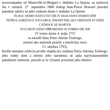
severozápadne od Muneville-le-Bingard v dedinke La Quieze, sa zachoval
iba v ruinách. 27. septembra 1868 biskup Jean-Pierre Bravard posvätil
pamätnú tabuľu na jeho rodnom dome v dedinke La Quieze:
IN HAC DOMO NATUS EST DIE IV MAII ANNO DOMINI
1757
PETRUS-ADRIÁNUS TOULORGE, PRESBYTER, QUI VERITATIS ET FIDEI
CATHOLICAE MARTYR
OCCUBUIT ANNO
1793
MENSIS OCTOBRIS DIE XIII
(V tomto dome 4. mája 1757
sa narodil kňaz Peter-Adrián Toulorge,
zomrel ako mučeník pravdy a katolíckej viery
13. októbra 1793).
Keďže nemáme relikviu prvého stupňa (ex ossibus) Petra-Adriána Toulorge,
jeho rodný dom a miesto jeho narodenia sú azda najvýznamnejším
pamätným miestom, pretože je tu výrazne prítomné jeho detstvo.