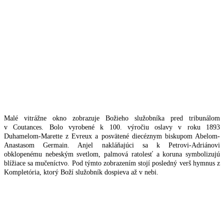
Malé vitrážne okno zobrazuje Božieho služobníka pred tribunálom
v Coutances. Bolo vyrobené k 100. výročiu oslavy v roku 1893
Duhamelom-Marette z Evreux a posvätené diecéznym biskupom Abelom-
Anastasom Germain. Anjel nakláňajúci sa k Petrovi-Adriánovi
obklopenému nebeským svetlom, palmová ratolesť a koruna symbolizujú
blížiace sa mučeníctvo. Pod týmto zobrazením stojí posledný verš hymnus z
Kompletória, ktorý Boží služobník dospieva až v nebi.