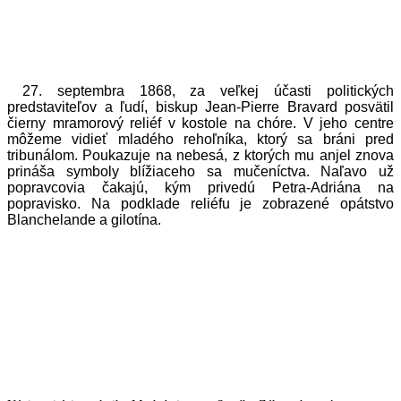
27. septembra 1868, za veľkej účasti politických
predstaviteľov a ľudí, biskup Jean-Pierre Bravard posvätil
čierny mramorový reliéf v kostole na chóre. V jeho centre
môžeme vidieť mladého rehoľníka, ktorý sa bráni pred
tribunálom. Poukazuje na nebesá, z ktorých mu anjel znova
prináša symboly blížiaceho sa mučeníctva. Naľavo už
popravcovia čakajú, kým privedú Petra-Adriána na
popravisko. Na podklade reliéfu je zobrazené opátstvo
Blanchelande a gilotína.