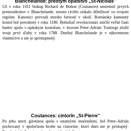
Blanchelande: predtým opátstvo „St-Nicolas“
Už v roku 1161 biskup Richard de Bohon (Coutances) umiestnil prvých
premonštrátov v Blanchelande; miesto rýchlo získalo dôležitosť vo svojom
regióne. Kanonici prevzali mnoho farností v okolí. Románsky kamenný
kostol bol posvätený v roku 1186. Bohužiaľ revolucionári zničili veľké časti
budov spolu s opátskym kostolom, v ktorom Peter-Adrián Toulorge zložil
svoje prvé sľuby v roku 1788. Dnešný Blanchelande je v súkromnom
vlastníctve a nie je sprístupnený.
Coutances: cintorín „St-Pierre“
Po jeho smrti gilotínou spolu s ostatnými mučeníkmi, bol Peter-Adrián
pochovaný v spoločnom hrobe na cintoríne, ktorí dnes nie je prístupný.