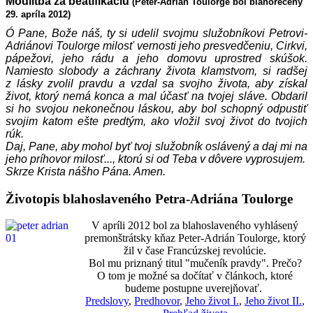
Modlitba za beatifikáciu
(Peter-Adrián Toulorge bol blahorečený
29. apríla 2012)
Ó Pane, Bože náš, ty si udelil svojmu služobníkovi Petrovi-
Adriánovi Toulorge milosť vernosti jeho presvedčeniu, Cirkvi,
pápežovi, jeho rádu a jeho domovu uprostred skúšok.
Namiesto slobody a záchrany života klamstvom, si radšej
z lásky zvolil pravdu a vzdal sa svojho života, aby získal
život, ktorý nemá konca a mal účasť na tvojej sláve. Obdaril
si ho svojou nekonečnou láskou, aby bol schopný odpustiť
svojim katom ešte predtým, ako vložil svoj život do tvojich
rúk.
Daj, Pane, aby mohol byť tvoj služobník oslávený a daj mi na
jeho príhovor milosť..., ktorú si od Teba v dôvere vyprosujem.
Skrze Krista nášho Pána. Amen.
Životopis blahoslaveného Petra-Adriána Toulorge
V apríli 2012 bol za blahoslaveného vyhlásený
premonštrátsky kňaz Peter-Adrián Toulorge, ktorý
žil v čase Francúzskej revolúcie.
Bol mu priznaný titul "mučeník pravdy". Prečo?
O tom je možné sa dočítať v článkoch, ktoré
budeme postupne uverejňovať.
Predslovy
,
Predhovor
,
Jeho život I.
,
Jeho život II.
,