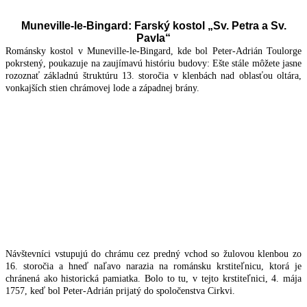
Muneville-le-Bingard: Farský kostol „Sv. Petra a Sv.
Pavla“
Románsky kostol v Muneville-le-Bingard, kde bol Peter-Adrián Toulorge
pokrstený, poukazuje na zaujímavú históriu budovy: Ešte stále môžete jasne
rozoznať základnú štruktúru 13. storočia v klenbách nad oblasťou oltára,
vonkajších stien chrámovej lode a západnej brány.
Návštevníci vstupujú do chrámu cez predný vchod so žulovou klenbou zo
16. storočia a hneď naľavo narazia na románsku krstiteľnicu, ktorá je
chránená ako historická pamiatka. Bolo to tu, v tejto krstiteľnici, 4. mája
1757, keď bol Peter-Adrián prijatý do spoločenstva Cirkvi.