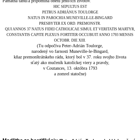
Pamätná tabuľa pripomína obetu jeho/ich životov.
HIC SEPULTUS EST
PETRUS ADRIÁNUS TOULORGE
NATUS IN PAROCHIA MUNEVILLE-LE-BINGARD
PRESBYTER EX ORD. PREMONSTR.
QUI ANNOS 37 NATUS FIDEI CATHOLICAE SIMUL ET VERITATIS MARTYR,
CONSTANTIS CAPITE PLEXUS FORTITER OCCUBUIT ANNO 1793 MENSIS
OCTOBR. DIE XIII.
(Tu odpočíva Peter-Adrián Toulorge,
narodený vo farnosti Muneville-le-Bingard,
kňaz premonštrátskeho rádu, ktorý bol v 37. roku svojho života
sťatý ako mučeník katolíckej viery a pravdy,
v Coutances, 13. októbra 1793
a zomrel statočne)