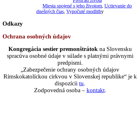
Prehľad života
Miesta spojené s jeho životom
,
Uctievanie do
dnešných čias
,
Vypočuté modlitb
y
Odkazy
Ochrana osobných údajov
Kongregácia sestier premonštrátok
na Slovensku
spracúva osobné údaje v súlade s platnými právnymi
predpismi.
„Zabezpečenie ochrany osobných údajov
Rímskokatolíckou cirkvou v Slovenskej republike“ je k
dispozícii
tu
.
Zodpovedná osoba –
kontakt
.