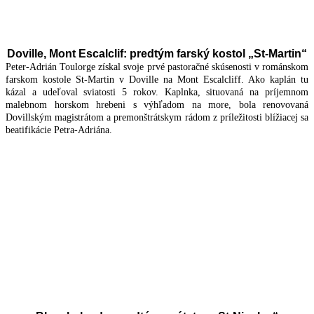
Doville, Mont Escalclif: predtým farský kostol „St-Martin“
Peter-Adrián Toulorge získal svoje prvé pastoračné skúsenosti v románskom
farskom kostole St-Martin v Doville na Mont Escalcliff. Ako kaplán tu
kázal a udeľoval sviatosti 5 rokov. Kaplnka, situovaná na príjemnom
malebnom horskom hrebeni s výhľadom na more, bola renovovaná
Dovillským magistrátom a premonštrátskym rádom z príležitosti blížiacej sa
beatifikácie Petra-Adriána.