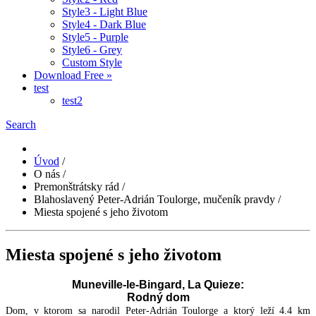
Style3 - Light Blue
Style4 - Dark Blue
Style5 - Purple
Style6 - Grey
Custom Style
Download Free »
test
test2
Search
Úvod
/
O nás
/
Premonštrátsky rád
/
Blahoslavený Peter-Adrián Toulorge, mučeník pravdy
/
Miesta spojené s jeho životom
Miesta spojené s jeho životom
Muneville-le-Bingard, La Quieze:
Rodný dom
Dom, v ktorom sa narodil Peter-Adrián Toulorge a ktorý leží 4.4 km