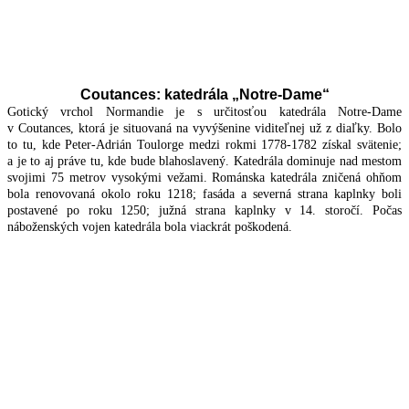
Coutances: katedrála „Notre-Dame“
Gotický vrchol Normandie je s určitosťou katedrála Notre-Dame
v Coutances, ktorá je situovaná na vyvýšenine viditeľnej už z diaľky. Bolo
to tu, kde Peter-Adrián Toulorge medzi rokmi 1778-1782 získal svätenie;
a je to aj práve tu, kde bude blahoslavený. Katedrála dominuje nad mestom
svojimi 75 metrov vysokými vežami. Románska katedrála zničená ohňom
bola renovovaná okolo roku 1218; fasáda a severná strana kaplnky boli
postavené po roku 1250; južná strana kaplnky v 14. storočí. Počas
náboženských vojen katedrála bola viackrát poškodená.