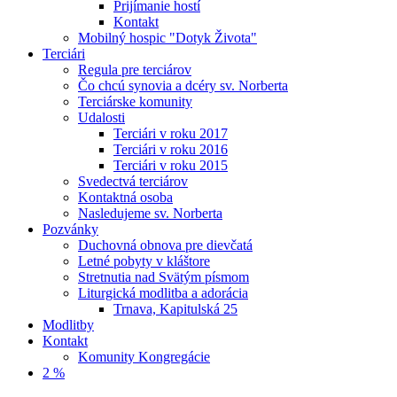
Prijímanie hostí
Kontakt
Mobilný hospic "Dotyk Života"
Terciári
Regula pre terciárov
Čo chcú synovia a dcéry sv. Norberta
Terciárske komunity
Udalosti
Terciári v roku 2017
Terciári v roku 2016
Terciári v roku 2015
Svedectvá terciárov
Kontaktná osoba
Nasledujeme sv. Norberta
Pozvánky
Duchovná obnova pre dievčatá
Letné pobyty v kláštore
Stretnutia nad Svätým písmom
Liturgická modlitba a adorácia
Trnava, Kapitulská 25
Modlitby
Kontakt
Komunity Kongregácie
2 %