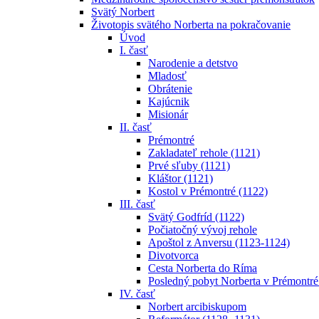
Svätý Norbert
Životopis svätého Norberta na pokračovanie
Úvod
I. časť
Narodenie a detstvo
Mladosť
Obrátenie
Kajúcnik
Misionár
II. časť
Prémontré
Zakladateľ rehole (1121)
Prvé sľuby (1121)
Kláštor (1121)
Kostol v Prémontré (1122)
III. časť
Svätý Godfríd (1122)
Počiatočný vývoj rehole
Apoštol z Anversu (1123-1124)
Divotvorca
Cesta Norberta do Ríma
Posledný pobyt Norberta v Prémontré
IV. časť
Norbert arcibiskupom