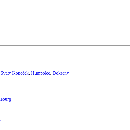
,
Svatý Kopeček
,
Humpolec
,
Doksany
eburg
o