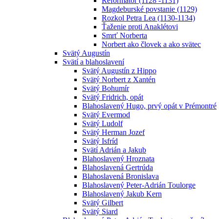
Reformátor (1128 -1131)
Magdeburské povstanie (1129)
Rozkol Petra Lea (1130-1134)
Ťaženie proti Anaklétovi
Smrť Norberta
Norbert ako človek a ako svätec
Svätý Augustín
Svätí a blahoslavení
Svätý Augustín z Hippo
Svätý Norbert z Xantén
Svätý Bohumír
Svätý Fridrich, opát
Blahoslavený Hugo, prvý opát v Prémontré
Svätý Evermod
Svätý Ludolf
Svätý Herman Jozef
Svätý Isfríd
Svätí Adrián a Jakub
Blahoslavený Hroznata
Blahoslavená Gertrúda
Blahoslavená Bronislava
Blahoslavený Peter-Adrián Toulorge
Blahoslavený Jakub Kern
Svätý Gilbert
Svätý Siard