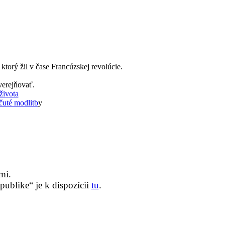
torý žil v čase Francúzskej revolúcie.
verejňovať.
života
uté modlitb
y
mi.
ublike“ je k dispozícii
tu
.