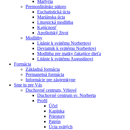
Martyria
Premonštrátske pätoro
Euchatistická úcta
Mariánska úcta
Liturgická modlitba
Kajúcnosť
Apoštolský život
Modlitby
Litánie k svätému Norbertovi
Deviatnik k svätému Norbertovi
Modlitba pre matky čakajúce dieťa
Litánie k svätému Augustínovi
Formácia
Základná formácia
Permanetná formácia
Informácie pre záujemkyne
Sme tu pre Vás
Duchovné centrum, Vrbové
Duchovné centrum sv. Norberta
Profil
Účel
Kaplnka
Priestory
Patrón
Úcta svätých