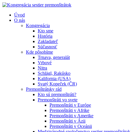
Úvod
O nás
Kongregácia
Kto sme
História
Zakladateľ
Súčasnosť
Kde pôsobíme
Trnava, generalát
Vrbové
Nitra
Schlägl, Rakúsko
Kalifornia (USA)
Svatý Kopeček (ČR)
Premonštrátsky rád
Kto sú premonštráti?
Premonštráti vo svete
Premonštráti v Európe
Premonštráti v Afrike
Premonštráti v Amerike
Premonštráti v Ázii
Premonštráti v Oceánii
Medzinárodné spoločenstvo sestier premonštrátok