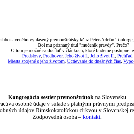
 blahoslaveného vyhlásený premonštrátsky kňaz Peter-Adrián Toulorge, k
Bol mu priznaný titul "mučeník pravdy". Prečo?
O tom je možné sa dočítať v článkoch, ktoré budeme postupne u
Predslovy
,
Predhovor
,
Jeho život I.
,
Jeho život II.
,
Prehľad 
Miesta spojené s jeho životom
,
Uctievanie do dnešných čias
,
Vypoč
Kongregácia sestier premonštrátok
na Slovensku
racúva osobné údaje v súlade s platnými právnymi predpis
obných údajov Rímskokatolíckou cirkvou v Slovenskej rep
Zodpovedná osoba –
kontakt
.