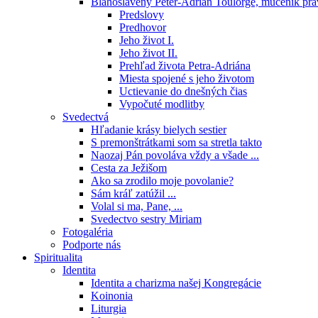
Blahoslavený Peter-Adrián Toulorge, mučeník pr
Predslovy
Predhovor
Jeho život I.
Jeho život II.
Prehľad života Petra-Adriána
Miesta spojené s jeho životom
Uctievanie do dnešných čias
Vypočuté modlitby
Svedectvá
Hľadanie krásy bielych sestier
S premonštrátkami som sa stretla takto
Naozaj Pán povoláva vždy a všade ...
Cesta za Ježišom
Ako sa zrodilo moje povolanie?
Sám kráľ zatúžil ...
Volal si ma, Pane, ...
Svedectvo sestry Miriam
Fotogaléria
Podporte nás
Spiritualita
Identita
Identita a charizma našej Kongregácie
Koinonia
Liturgia