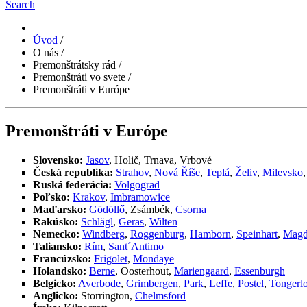
Search
Úvod
/
O nás
/
Premonštrátsky rád
/
Premonštráti vo svete
/
Premonštráti v Európe
Premonštráti v Európe
Slovensko:
Jasov
, Holič, Trnava, Vrbové
Česká republika:
Strahov
,
Nová Říše
,
Teplá
,
Želiv
,
Milevsko
Ruská federácia:
Volgograd
Poľsko:
Krakov
,
Imbramowice
Maďarsko:
Gödöllő
, Zsámbék,
Csorna
Rakúsko:
Schlägl
,
Geras
,
Wilten
Nemecko:
Windberg
,
Roggenburg
,
Hamborn
,
Speinhart
,
Magd
Taliansko:
Rím
,
Sant´Antimo
Francúzsko:
Frigolet
,
Mondaye
Holandsko:
Berne
, Oosterhout,
Mariengaard
,
Essenburgh
Belgicko:
Averbode
,
Grimbergen
,
Park
,
Leffe
,
Postel
,
Tongerl
Anglicko:
Storrington,
Chelmsford