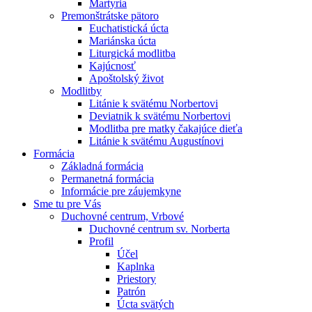
Martyria
Premonštrátske pätoro
Euchatistická úcta
Mariánska úcta
Liturgická modlitba
Kajúcnosť
Apoštolský život
Modlitby
Litánie k svätému Norbertovi
Deviatnik k svätému Norbertovi
Modlitba pre matky čakajúce dieťa
Litánie k svätému Augustínovi
Formácia
Základná formácia
Permanetná formácia
Informácie pre záujemkyne
Sme tu pre Vás
Duchovné centrum, Vrbové
Duchovné centrum sv. Norberta
Profil
Účel
Kaplnka
Priestory
Patrón
Úcta svätých