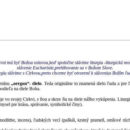
vot má byť Božou oslavou,keď spoločne slávime liturgiu -liturgickú mo
slávenie Eucharistie,prehlbovanie sa v Božom Slove.
rgiu slávime s Cirkvou,preto chceme byť otvorené k slávenius Božím ľ
ermínu
„oergon“- dielo
.
Teda originálne to znamená dielo ľudu a pre 
podieľa na diele Boha.
je vo svojej Cirkvi, s ňou a skrze ňu na diele nášho vykúpenia.
Liturg
mysel pre krásu, správanie, symbolické činy).
v modlitbe, incens), ľudských vecí (paškál, krstný prameň, omšové r