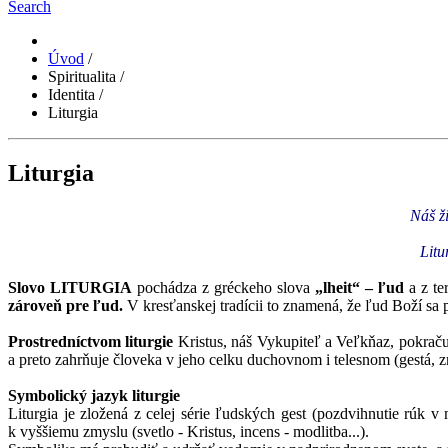
Search
Úvod
/
Spiritualita
/
Identita
/
Liturgia
Liturgia
Náš ži
Litu
Slovo LITURGIA
pochádza z gréckeho slova
„lheit“ – ľud
a z t
zároveň pre ľud.
V kresťanskej tradícii to znamená, že ľud Boží sa 
Prostredníctvom liturgie
Kristus, náš Vykupiteľ a Veľkňaz, pokraču
a preto zahrňuje človeka v jeho celku duchovnom i telesnom (gestá, z
Symbolický jazyk liturgie
Liturgia je zložená z celej série ľudských gest (pozdvihnutie rúk 
k vyššiemu zmyslu (svetlo - Kristus, incens - modlitba...).