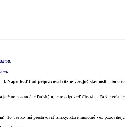
dlitbu,
udom.
ľud.
Napr. keď ľud pripravoval rôzne verejné slávnosti – bolo to
ia je činom skutočne ľudským, je to odpoveď Cirkvi na Božie volanie
úcha). To všetko má prestavovať znaky, ktoré samotnú vec pozdvihujú