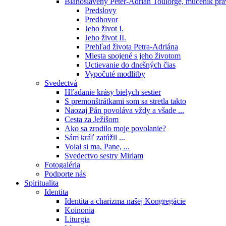
Blahoslavený Peter-Adrián Toulorge, mučeník pr
Predslovy
Predhovor
Jeho život I.
Jeho život II.
Prehľad života Petra-Adriána
Miesta spojené s jeho životom
Uctievanie do dnešných čias
Vypočuté modlitby
Svedectvá
Hľadanie krásy bielych sestier
S premonštrátkami som sa stretla takto
Naozaj Pán povoláva vždy a všade ...
Cesta za Ježišom
Ako sa zrodilo moje povolanie?
Sám kráľ zatúžil ...
Volal si ma, Pane, ...
Svedectvo sestry Miriam
Fotogaléria
Podporte nás
Spiritualita
Identita
Identita a charizma našej Kongregácie
Koinonia
Liturgia