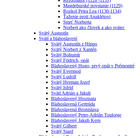
Reformátor (1128 -1131)
Magdeburské povstanie (1129)
Rozkol Petra Lea (1130-1134)
Ťaženie proti Anaklétovi
Smrť Norberta
Norbert ako človek a ako svätec
Svätý Augustín
Svätí a blahoslavení
Svätý Augustín z Hippo
Svätý Norbert z Xantén
Svätý Bohumír
Svätý Fridrich, opát
Blahoslavený Hugo, prvý opát v Prémontré
Svätý Evermod
Svätý Ludolf
Svätý Herman Jozef
Svätý Isfríd
Svätí Adrián a Jakub
Blahoslavený Hroznata
Blahoslavená Gertrúda
Blahoslavená Bronislava
Blahoslavený Peter-Adrián Toulorge
Blahoslavený Jakub Kern
Svätý Gilbert
Svätý Siard