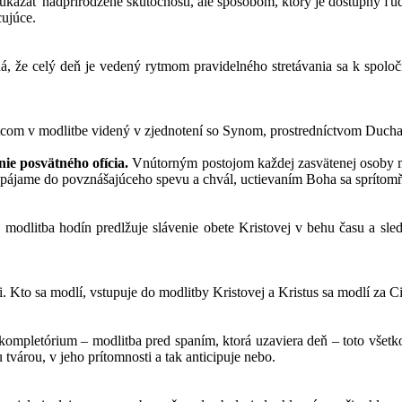
kázať nadprirodzené skutočnosti, ale spôsobom, ktorý je dostupný ľud
cujúce.
á, že celý deň je vedený rytmom pravidelného stretávania sa k spol
 Otcom v modlitbe videný v zjednotení so Synom, prostredníctvom Ducha
nie posvätného ofícia.
Vnútorným postojom každej zasvätenej osoby m
a zapájame do povznášajúceho spevu a chvál, uctievaním Boha sa spríto
á modlitba hodín predlžuje slávenie obete Kristovej v behu času a s
i. Kto sa modlí, vstupuje do modlitby Kristovej a Kristus sa modlí za C
mpletórium – modlitba pred spaním, ktorá uzaviera deň – toto všetko 
tvárou, v jeho prítomnosti a tak anticipuje nebo.