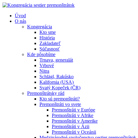
Úvod
O nás
Kongregácia
Kto sme
História
Zakladateľ
Súčasnosť
Kde pôsobíme
Trnava, generalát
Vrbové
Nitra
Schlägl, Rakúsko
Kalifornia (USA)
Svatý Kopeček (ČR)
Premonštrátsky rád
Kto sú premonštráti?
Premonštráti vo svete
Premonštráti v Európe
Premonštráti v Afrike
Premonštráti v Amerike
Premonštráti v Ázii
Premonštráti v Oceánii
Medzinárodné spoločenstvo sestier premonštrátok