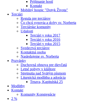
Prijímanie hostí
Kontakt
Mobilný hospic "Dotyk Života"
Terciári
Regula pre terciárov
Čo chcú synovia a dcéry sv. Norberta
Terciárske komunity
Udalosti
Terciári v roku 2017
Terciári v roku 2016
Terciári v roku 2015
Svedectvá terciárov
Kontaktná osoba
Nasledujeme sv. Norberta
Pozvánky
Duchovná obnova pre dievčatá
Letné pobyty v kláštore
Stretnutia nad Svätým písmom
Liturgická modlitba a adorácia
Trnava, Kapitulská 25
Modlitby
Kontakt
Komunity Kongregácie
2 %