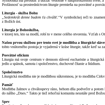
Symbolika má prebudiť a udržať vedomie v nadprirodzenom svete, a u
Profánnosť sa prostredníctvom liturgie premieňa na posvätné a posvä
Liturgia - služba Bohu
„Sedemkrát denne budem ťa chváliť.“
V symbolickej reči to znamen
z Božích úst.
Liturgia je Bohoslužba,
v ktorej ten, kto sa modlí, robí to v mene celého stvorenia. Vzťah s
Našou prvou službou pre tento svet je modlitba a liturgické sláve
tohto vnútorného postoja je vyjadrená v kráse liturgie, takže keď s
Posvätné ofícium
Liturgia má svoje centrum v dennom slávení eucharistie a liturgick
jedlo a spánok, samota i spoločenstvo, duchovné čítanie a štúdium.
Spoločenstvo
Liturgická modlitba nie je modlitbou súkromnou, je to modlitba Cirkv
Pamäť
Modlitba žalmov a chválospevy ráno, behom dňa podvečer a potom ko
do nášho
„Dnes.“ Takto je tiež rehoľná komunita neustále pred Božou 
Spev