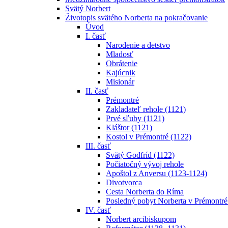
Svätý Norbert
Životopis svätého Norberta na pokračovanie
Úvod
I. časť
Narodenie a detstvo
Mladosť
Obrátenie
Kajúcnik
Misionár
II. časť
Prémontré
Zakladateľ rehole (1121)
Prvé sľuby (1121)
Kláštor (1121)
Kostol v Prémontré (1122)
III. časť
Svätý Godfríd (1122)
Počiatočný vývoj rehole
Apoštol z Anversu (1123-1124)
Divotvorca
Cesta Norberta do Ríma
Posledný pobyt Norberta v Prémontré
IV. časť
Norbert arcibiskupom