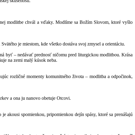
skej skúsenosti.
očnej modlitbe chvál a vďaky. Modlíme sa Božím Slovom, ktoré vyšlo
 Svätého je miestom, kde všetko dostáva svoj zmysel a orientáciu.
á byť – nedávať prednosť ničomu pred liturgickou modlitbou. Krása
mňuje na zemi malý kúsok neba.
ledujúc rozličné momenty komunitného života – modlitba a odpočinok,
irkev a ona ju nanovo obetuje Otcovi.
je akousi spomienkou, pripomienkou dejín spásy, ktoré sa prenášajú