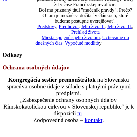
žil v čase Francúzskej revolúcie.
Bol mu priznaný titul "mučeník pravdy". Prečo?
O tom je možné sa dočítať v článkoch, ktoré
budeme postupne uverejňovať.
Predslovy
,
Predhovor
,
Jeho život I.
,
Jeho život II.
,
Prehľad života
Miesta spojené s jeho životom
,
Uctievanie do
dnešných čias
,
Vypočuté modlitb
y
Odkazy
Ochrana osobných údajov
Kongregácia sestier premonštrátok
na Slovensku
spracúva osobné údaje v súlade s platnými právnymi
predpismi.
„Zabezpečenie ochrany osobných údajov
Rímskokatolíckou cirkvou v Slovenskej republike“ je k
dispozícii
tu
.
Zodpovedná osoba –
kontakt
.