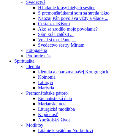
Svedectvá
Hľadanie krásy bielych sestier
S premonštrátkami som sa stretla takto
Naozaj Pán povoláva vždy a všade ...
Cesta za Ježišom
Ako sa zrodilo moje povolanie?
Sám kráľ zatúžil ...
Volal si ma, Pane, ...
Svedectvo sestry Miriam
Fotogaléria
Podporte nás
Spiritualita
Identita
Identita a charizma našej Kongregácie
Koinonia
Liturgia
Martyria
Premonštrátske pätoro
Euchatistická úcta
Mariánska úcta
Liturgická modlitba
Kajúcnosť
Apoštolský život
Modlitby
Litánie k svätému Norbertovi