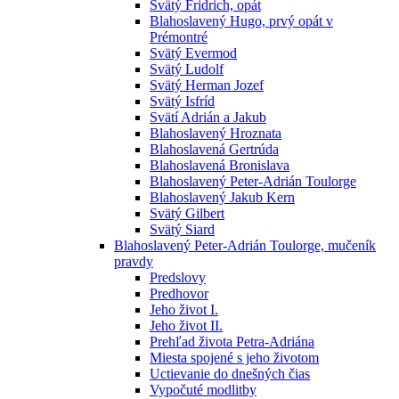
Svätý Fridrich, opát
Blahoslavený Hugo, prvý opát v
Prémontré
Svätý Evermod
Svätý Ludolf
Svätý Herman Jozef
Svätý Isfríd
Svätí Adrián a Jakub
Blahoslavený Hroznata
Blahoslavená Gertrúda
Blahoslavená Bronislava
Blahoslavený Peter-Adrián Toulorge
Blahoslavený Jakub Kern
Svätý Gilbert
Svätý Siard
Blahoslavený Peter-Adrián Toulorge, mučeník
pravdy
Predslovy
Predhovor
Jeho život I.
Jeho život II.
Prehľad života Petra-Adriána
Miesta spojené s jeho životom
Uctievanie do dnešných čias
Vypočuté modlitby