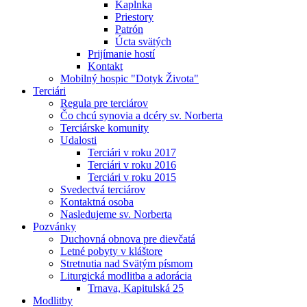
Kaplnka
Priestory
Patrón
Úcta svätých
Prijímanie hostí
Kontakt
Mobilný hospic "Dotyk Života"
Terciári
Regula pre terciárov
Čo chcú synovia a dcéry sv. Norberta
Terciárske komunity
Udalosti
Terciári v roku 2017
Terciári v roku 2016
Terciári v roku 2015
Svedectvá terciárov
Kontaktná osoba
Nasledujeme sv. Norberta
Pozvánky
Duchovná obnova pre dievčatá
Letné pobyty v kláštore
Stretnutia nad Svätým písmom
Liturgická modlitba a adorácia
Trnava, Kapitulská 25
Modlitby