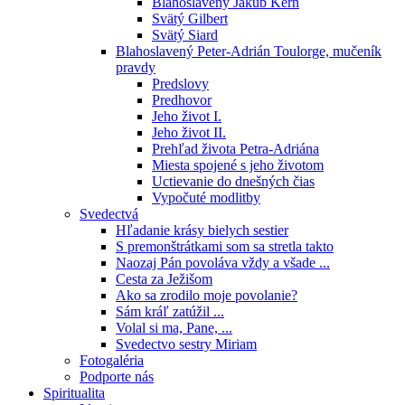
Blahoslavený Jakub Kern
Svätý Gilbert
Svätý Siard
Blahoslavený Peter-Adrián Toulorge, mučeník
pravdy
Predslovy
Predhovor
Jeho život I.
Jeho život II.
Prehľad života Petra-Adriána
Miesta spojené s jeho životom
Uctievanie do dnešných čias
Vypočuté modlitby
Svedectvá
Hľadanie krásy bielych sestier
S premonštrátkami som sa stretla takto
Naozaj Pán povoláva vždy a všade ...
Cesta za Ježišom
Ako sa zrodilo moje povolanie?
Sám kráľ zatúžil ...
Volal si ma, Pane, ...
Svedectvo sestry Miriam
Fotogaléria
Podporte nás
Spiritualita