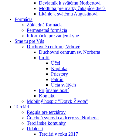
Deviatnik k svätému Norbertovi
Modlitba pre matky čakajúce dieťa
Litánie k svätému Augustínovi
Formácia
Základná formácia
Permanetná formácia
Informácie pre záujemkyne
Sme tu pre Vás
Duchovné centrum, Vrbové
Duchovné centrum sv. Norberta
Profil
Účel
Kaplnka
Priestory
Patrón
Úcta svätých
Prijímanie hostí
Kontakt
Mobilný hospic "Dotyk Života"
Terciári
Regula pre terciárov
Čo chcú synovia a dcéry sv. Norberta
Terciárske komunity
Udalosti
Terciári v roku 2017