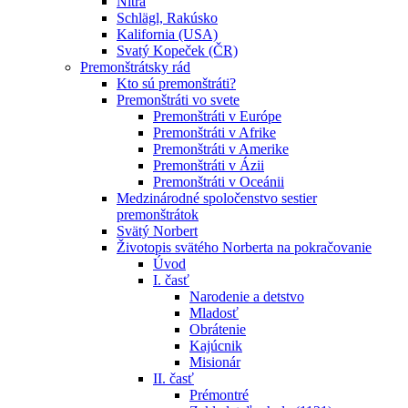
Nitra
Schlägl, Rakúsko
Kalifornia (USA)
Svatý Kopeček (ČR)
Premonštrátsky rád
Kto sú premonštráti?
Premonštráti vo svete
Premonštráti v Európe
Premonštráti v Afrike
Premonštráti v Amerike
Premonštráti v Ázii
Premonštráti v Oceánii
Medzinárodné spoločenstvo sestier
premonštrátok
Svätý Norbert
Životopis svätého Norberta na pokračovanie
Úvod
I. časť
Narodenie a detstvo
Mladosť
Obrátenie
Kajúcnik
Misionár
II. časť
Prémontré