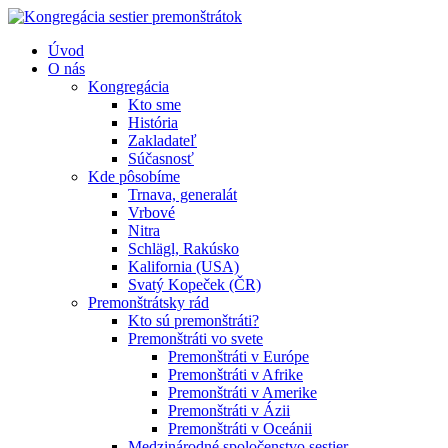
Úvod
O nás
Kongregácia
Kto sme
História
Zakladateľ
Súčasnosť
Kde pôsobíme
Trnava, generalát
Vrbové
Nitra
Schlägl, Rakúsko
Kalifornia (USA)
Svatý Kopeček (ČR)
Premonštrátsky rád
Kto sú premonštráti?
Premonštráti vo svete
Premonštráti v Európe
Premonštráti v Afrike
Premonštráti v Amerike
Premonštráti v Ázii
Premonštráti v Oceánii
Medzinárodné spoločenstvo sestier