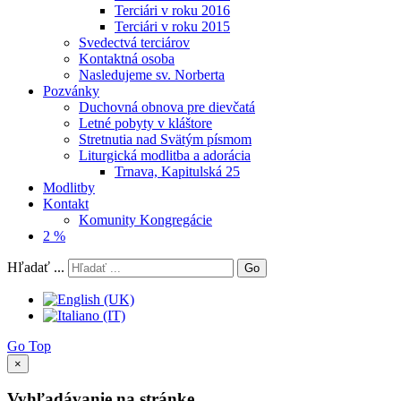
Terciári v roku 2016
Terciári v roku 2015
Svedectvá terciárov
Kontaktná osoba
Nasledujeme sv. Norberta
Pozvánky
Duchovná obnova pre dievčatá
Letné pobyty v kláštore
Stretnutia nad Svätým písmom
Liturgická modlitba a adorácia
Trnava, Kapitulská 25
Modlitby
Kontakt
Komunity Kongregácie
2 %
Hľadať ...
Go
Go Top
×
Vyhľadávanie na stránke