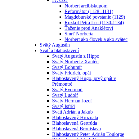
IV. časť
Norbert arcibiskupom
Reformátor (1128 -1131)
Magdeburské povstanie (1129)
Rozkol Petra Lea (1130-1134)
Ťaženie proti Anaklétovi
Smrť Norberta
Norbert ako človek a ako svätec
Svätý Augustín
Svätí a blahoslavení
Svätý Augustín z Hippo
Svätý Norbert z Xantén
Svätý Bohumír
Svätý Fridrich, opát
Blahoslavený Hugo, prvý opát v
Prémontré
Svätý Evermod
Svätý Ludolf
Svätý Herman Jozef
Svätý Isfríd
Svätí Adrián a Jakub
Blahoslavený Hroznata
Blahoslavená Gertrúda
Blahoslavená Bronislava
Blahoslavený Peter-Adrián Toulorge