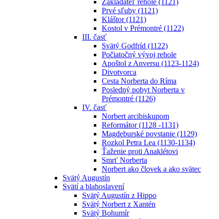
Zakladateľ rehole (1121)
Prvé sľuby (1121)
Kláštor (1121)
Kostol v Prémontré (1122)
III. časť
Svätý Godfríd (1122)
Počiatočný vývoj rehole
Apoštol z Anversu (1123-1124)
Divotvorca
Cesta Norberta do Ríma
Posledný pobyt Norberta v
Prémontré (1126)
IV. časť
Norbert arcibiskupom
Reformátor (1128 -1131)
Magdeburské povstanie (1129)
Rozkol Petra Lea (1130-1134)
Ťaženie proti Anaklétovi
Smrť Norberta
Norbert ako človek a ako svätec
Svätý Augustín
Svätí a blahoslavení
Svätý Augustín z Hippo
Svätý Norbert z Xantén
Svätý Bohumír