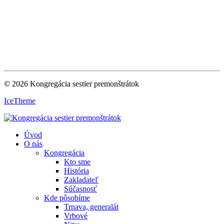
© 2026 Kongregácia sestier premonštrátok
IceTheme
Úvod
O nás
Kongregácia
Kto sme
História
Zakladateľ
Súčasnosť
Kde pôsobíme
Trnava, generalát
Vrbové