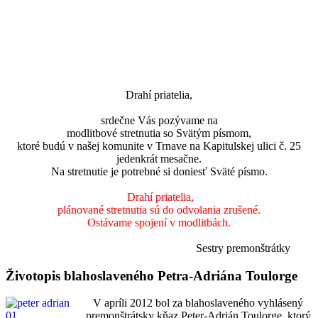
Drahí priatelia,
srdečne Vás pozývame na
modlitbové stretnutia so Svätým písmom,
ktoré budú v našej komunite v Trnave na Kapitulskej ulici č. 25
jedenkrát mesačne.
Na stretnutie je potrebné
si
doniesť Sväté písmo.
Drahí priatelia,
plánované stretnutia sú do odvolania zrušené.
Ostávame spojení v modlitbách.
Sestry premonštrátky
Životopis blahoslaveného Petra-Adriána Toulorge
V apríli 2012 bol za blahoslaveného vyhlásený
premonštrátsky kňaz Peter-Adrián Toulorge, ktorý