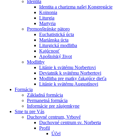
Identita
Identita a charizma našej Kongregácie
Koinonia
Liturgia
Martyria
Premonštrátske pätoro
Euchatistická úcta
Mariánska úcta
Liturgická modlitba
Kajúcnosť
Apoštolský život
Modlitby
Litánie k svätému Norbertovi
Deviatnik k svätému Norbertovi
Modlitba pre matky čakajúce dieťa
Litánie k svätému Augustínovi
Formácia
Základná formácia
Permanetná formácia
Informácie pre záujemkyne
Sme tu pre Vás
Duchovné centrum, Vrbové
Duchovné centrum sv. Norberta
Profil
Účel