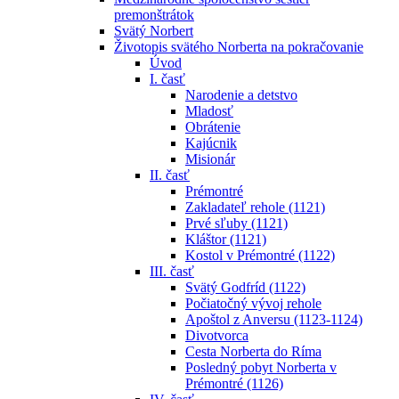
premonštrátok
Svätý Norbert
Životopis svätého Norberta na pokračovanie
Úvod
I. časť
Narodenie a detstvo
Mladosť
Obrátenie
Kajúcnik
Misionár
II. časť
Prémontré
Zakladateľ rehole (1121)
Prvé sľuby (1121)
Kláštor (1121)
Kostol v Prémontré (1122)
III. časť
Svätý Godfríd (1122)
Počiatočný vývoj rehole
Apoštol z Anversu (1123-1124)
Divotvorca
Cesta Norberta do Ríma
Posledný pobyt Norberta v
Prémontré (1126)