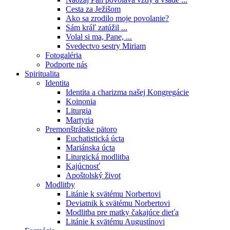
Cesta za Ježišom
Ako sa zrodilo moje povolanie?
Sám kráľ zatúžil ...
Volal si ma, Pane, ...
Svedectvo sestry Miriam
Fotogaléria
Podporte nás
Spiritualita
Identita
Identita a charizma našej Kongregácie
Koinonia
Liturgia
Martyria
Premonštrátske pätoro
Euchatistická úcta
Mariánska úcta
Liturgická modlitba
Kajúcnosť
Apoštolský život
Modlitby
Litánie k svätému Norbertovi
Deviatnik k svätému Norbertovi
Modlitba pre matky čakajúce dieťa
Litánie k svätému Augustínovi