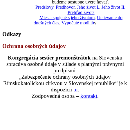
budeme postupne uverejňovať.
Predslovy
,
Predhovor
,
Jeho život I.
,
Jeho život II.
,
Prehľad života
Miesta spojené s jeho životom
,
Uctievanie do
dnešných čias
,
Vypočuté modlitb
y
Odkazy
Ochrana osobných údajov
Kongregácia sestier premonštrátok
na Slovensku
spracúva osobné údaje v súlade s platnými právnymi
predpismi.
„Zabezpečenie ochrany osobných údajov
Rímskokatolíckou cirkvou v Slovenskej republike“ je k
dispozícii
tu
.
Zodpovedná osoba –
kontakt
.