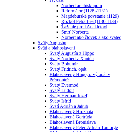
IV. časť
Norbert arcibiskupom
Reformátor (1128 -1131)
Magdeburské povstanie (1129)
Rozkol Petra Lea (1130-1134)
Ťaženie proti Anaklétovi
Smrť Norberta
Norbert ako človek a ako svätec
Svätý Augustín
Svätí a blahoslavení
Svätý Augustín z Hippo
Svätý Norbert z Xantén
Svätý Bohumír
Svätý Fridrich, opát
Blahoslavený Hugo, prvý opát v
Prémontré
Svätý Evermod
Svätý Ludolf
Svätý Herman Jozef
Svätý Isfríd
Svätí Adrián a Jakub
Blahoslavený Hroznata
Blahoslavená Gertrúda
Blahoslavená Bronislava
Blahoslavený Peter-Adrián Toulorge