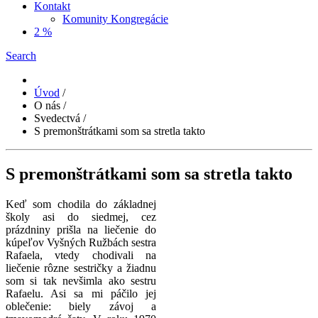
Kontakt
Komunity Kongregácie
2 %
Search
Úvod
/
O nás
/
Svedectvá
/
S premonštrátkami som sa stretla takto
S premonštrátkami som sa stretla takto
Keď som chodila do základnej
školy asi do siedmej, cez
prázdniny prišla na liečenie do
kúpeľov Vyšných Ružbách sestra
Rafaela, vtedy chodivali na
liečenie rôzne sestričky a žiadnu
som si tak nevšimla ako sestru
Rafaelu. Asi sa mi páčilo jej
oblečenie: biely závoj a