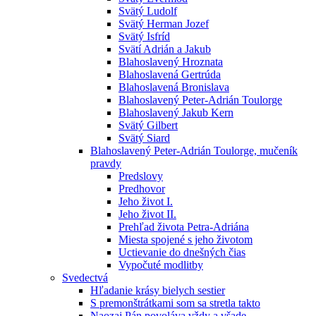
Svätý Ludolf
Svätý Herman Jozef
Svätý Isfríd
Svätí Adrián a Jakub
Blahoslavený Hroznata
Blahoslavená Gertrúda
Blahoslavená Bronislava
Blahoslavený Peter-Adrián Toulorge
Blahoslavený Jakub Kern
Svätý Gilbert
Svätý Siard
Blahoslavený Peter-Adrián Toulorge, mučeník
pravdy
Predslovy
Predhovor
Jeho život I.
Jeho život II.
Prehľad života Petra-Adriána
Miesta spojené s jeho životom
Uctievanie do dnešných čias
Vypočuté modlitby
Svedectvá
Hľadanie krásy bielych sestier
S premonštrátkami som sa stretla takto
Naozaj Pán povoláva vždy a všade ...