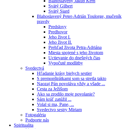
Blahoslavený Jakub Kern
Svätý Gilbert
Svätý Siard
Blahoslavený Peter-Adrián Toulorge, mučeník
pravdy
Predslovy
Predhovor
Jeho život I.
Jeho život II.
Prehľad života Petra-Adriána
Miesta spojené s jeho životom
Uctievanie do dnešných čias
Vypočuté modlitby
Svedectvá
Hľadanie krásy bielych sestier
S premonštrátkami som sa stretla takto
Naozaj Pán povoláva vždy a všade ...
Cesta za Ježišom
Ako sa zrodilo moje povolanie?
Sám kráľ zatúžil ...
Volal si ma, Pane, ...
Svedectvo sestry Miriam
Fotogaléria
Podporte nás
Spiritualita