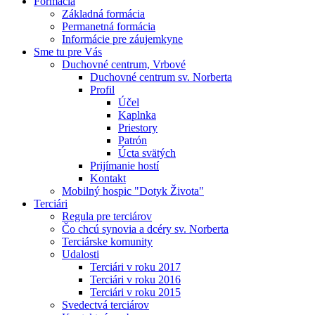
Formácia
Základná formácia
Permanetná formácia
Informácie pre záujemkyne
Sme tu pre Vás
Duchovné centrum, Vrbové
Duchovné centrum sv. Norberta
Profil
Účel
Kaplnka
Priestory
Patrón
Úcta svätých
Prijímanie hostí
Kontakt
Mobilný hospic "Dotyk Života"
Terciári
Regula pre terciárov
Čo chcú synovia a dcéry sv. Norberta
Terciárske komunity
Udalosti
Terciári v roku 2017
Terciári v roku 2016
Terciári v roku 2015
Svedectvá terciárov