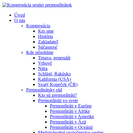
Úvod
O nás
Kongregácia
Kto sme
História
Zakladateľ
Súčasnosť
Kde pôsobíme
Trnava, generalát
Vrbové
Nitra
Schlägl, Rakúsko
Kalifornia (USA)
Svatý Kopeček (ČR)
Premonštrátsky rád
Kto sú premonštráti?
Premonštráti vo svete
Premonštráti v Európe
Premonštráti v Afrike
Premonštráti v Amerike
Premonštráti v Ázii
Premonštráti v Oceánii
Medzinárodné spoločenstvo sestier