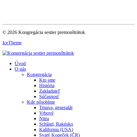
© 2026 Kongregácia sestier premonštrátok
IceTheme
Úvod
O nás
Kongregácia
Kto sme
História
Zakladateľ
Súčasnosť
Kde pôsobíme
Trnava, generalát
Vrbové
Nitra
Schlägl, Rakúsko
Kalifornia (USA)
Svatý Kopeček (ČR)