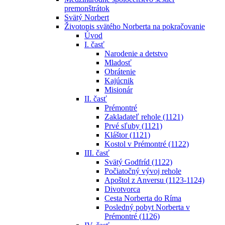
premonštrátok
Svätý Norbert
Životopis svätého Norberta na pokračovanie
Úvod
I. časť
Narodenie a detstvo
Mladosť
Obrátenie
Kajúcnik
Misionár
II. časť
Prémontré
Zakladateľ rehole (1121)
Prvé sľuby (1121)
Kláštor (1121)
Kostol v Prémontré (1122)
III. časť
Svätý Godfríd (1122)
Počiatočný vývoj rehole
Apoštol z Anversu (1123-1124)
Divotvorca
Cesta Norberta do Ríma
Posledný pobyt Norberta v
Prémontré (1126)