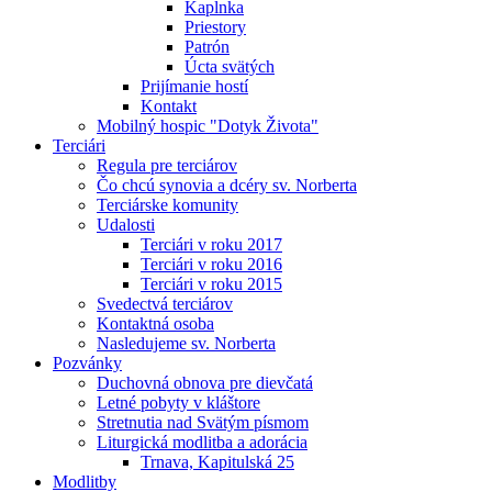
Kaplnka
Priestory
Patrón
Úcta svätých
Prijímanie hostí
Kontakt
Mobilný hospic "Dotyk Života"
Terciári
Regula pre terciárov
Čo chcú synovia a dcéry sv. Norberta
Terciárske komunity
Udalosti
Terciári v roku 2017
Terciári v roku 2016
Terciári v roku 2015
Svedectvá terciárov
Kontaktná osoba
Nasledujeme sv. Norberta
Pozvánky
Duchovná obnova pre dievčatá
Letné pobyty v kláštore
Stretnutia nad Svätým písmom
Liturgická modlitba a adorácia
Trnava, Kapitulská 25
Modlitby