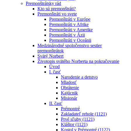
Premonštrátsky rád
Kto sú premonštráti?
Premonštráti vo svete
Premonštráti v Európe
Premonštráti v Afrike
Premonštráti v Amerike
Premonštráti v Ázii
Premonštráti v Oceánii
Medzinárodné spoločenstvo sestier
premonštrátok
Svätý Norbert
Životopis svätého Norberta na pokračovanie
Úvod
I. časť
Narodenie a detstvo
Mladosť
Obrátenie
Kajúcnik
Misionár
II. časť
Prémontré
Zakladateľ rehole (1121)
Prvé sľuby (1121)
Kláštor (1121)
Kostol v Prémontré (1122)