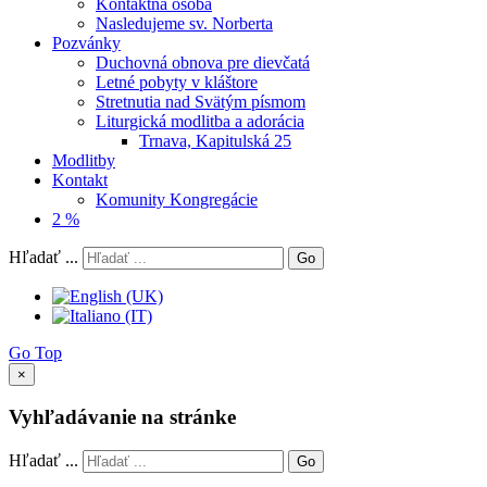
Kontaktná osoba
Nasledujeme sv. Norberta
Pozvánky
Duchovná obnova pre dievčatá
Letné pobyty v kláštore
Stretnutia nad Svätým písmom
Liturgická modlitba a adorácia
Trnava, Kapitulská 25
Modlitby
Kontakt
Komunity Kongregácie
2 %
Hľadať ...
Go
Go Top
×
Vyhľadávanie na stránke
Hľadať ...
Go