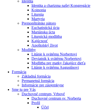
Identita
Identita a charizma našej Kongregácie
Koinonia
Liturgia
Martyria
Premonštrátske pätoro
Euchatistická úcta
Mariánska úcta
Liturgická modlitba
Kajúcnosť
Apoštolský život
Modlitby
Litánie k svätému Norbertovi
Deviatnik k svätému Norbertovi
Modlitba pre matky čakajúce dieťa
Litánie k svätému Augustínovi
Formácia
Základná formácia
Permanetná formácia
Informácie pre záujemkyne
Sme tu pre Vás
Duchovné centrum, Vrbové
Duchovné centrum sv. Norberta
Profil
Účel