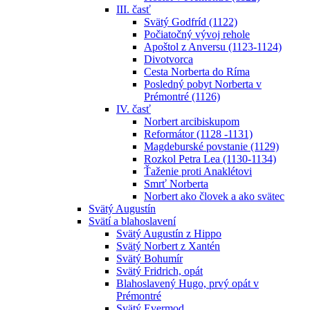
III. časť
Svätý Godfríd (1122)
Počiatočný vývoj rehole
Apoštol z Anversu (1123-1124)
Divotvorca
Cesta Norberta do Ríma
Posledný pobyt Norberta v
Prémontré (1126)
IV. časť
Norbert arcibiskupom
Reformátor (1128 -1131)
Magdeburské povstanie (1129)
Rozkol Petra Lea (1130-1134)
Ťaženie proti Anaklétovi
Smrť Norberta
Norbert ako človek a ako svätec
Svätý Augustín
Svätí a blahoslavení
Svätý Augustín z Hippo
Svätý Norbert z Xantén
Svätý Bohumír
Svätý Fridrich, opát
Blahoslavený Hugo, prvý opát v
Prémontré
Svätý Evermod