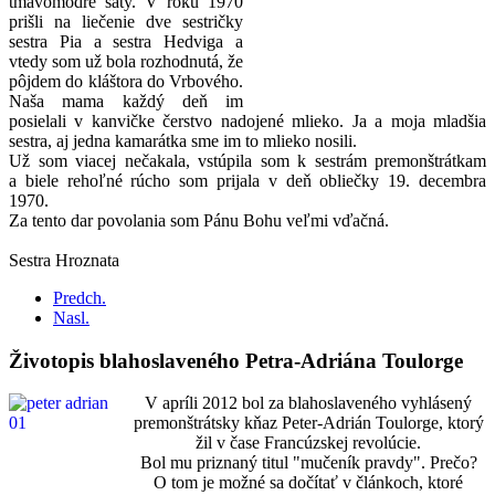
tmavomodré šaty. V roku 1970
prišli na liečenie dve sestričky
sestra Pia a sestra Hedviga a
vtedy som už bola rozhodnutá, že
pôjdem do kláštora do Vrbového.
Naša mama každý deň im
posielali v kanvičke čerstvo nadojené mlieko. Ja a moja mladšia
sestra, aj jedna kamarátka sme im to mlieko nosili.
Už som viacej nečakala, vstúpila som k sestrám premonštrátkam
a biele rehoľné rúcho som prijala v deň obliečky 19. decembra
1970.
Za tento dar povolania som Pánu Bohu veľmi vďačná.
Sestra Hroznata
Predch.
Nasl.
Životopis blahoslaveného Petra-Adriána Toulorge
V apríli 2012 bol za blahoslaveného vyhlásený
premonštrátsky kňaz Peter-Adrián Toulorge, ktorý
žil v čase Francúzskej revolúcie.
Bol mu priznaný titul "mučeník pravdy". Prečo?
O tom je možné sa dočítať v článkoch, ktoré