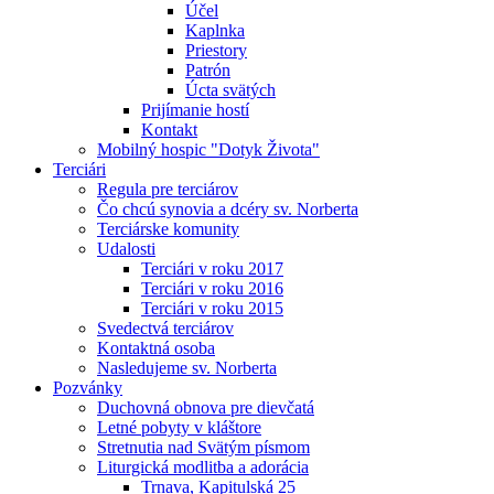
Účel
Kaplnka
Priestory
Patrón
Úcta svätých
Prijímanie hostí
Kontakt
Mobilný hospic "Dotyk Života"
Terciári
Regula pre terciárov
Čo chcú synovia a dcéry sv. Norberta
Terciárske komunity
Udalosti
Terciári v roku 2017
Terciári v roku 2016
Terciári v roku 2015
Svedectvá terciárov
Kontaktná osoba
Nasledujeme sv. Norberta
Pozvánky
Duchovná obnova pre dievčatá
Letné pobyty v kláštore
Stretnutia nad Svätým písmom
Liturgická modlitba a adorácia
Trnava, Kapitulská 25