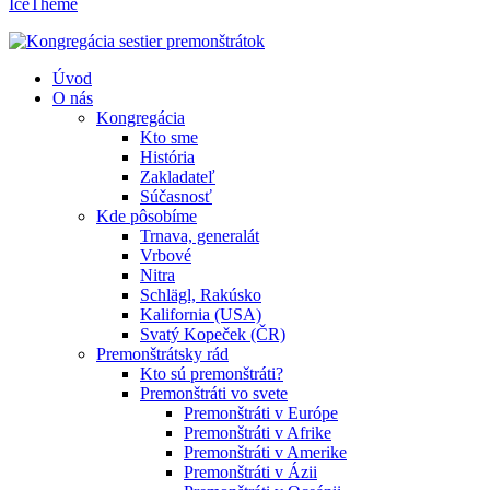
IceTheme
Úvod
O nás
Kongregácia
Kto sme
História
Zakladateľ
Súčasnosť
Kde pôsobíme
Trnava, generalát
Vrbové
Nitra
Schlägl, Rakúsko
Kalifornia (USA)
Svatý Kopeček (ČR)
Premonštrátsky rád
Kto sú premonštráti?
Premonštráti vo svete
Premonštráti v Európe
Premonštráti v Afrike
Premonštráti v Amerike
Premonštráti v Ázii