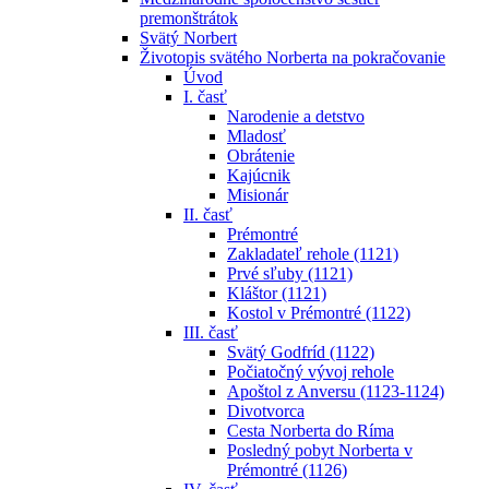
premonštrátok
Svätý Norbert
Životopis svätého Norberta na pokračovanie
Úvod
I. časť
Narodenie a detstvo
Mladosť
Obrátenie
Kajúcnik
Misionár
II. časť
Prémontré
Zakladateľ rehole (1121)
Prvé sľuby (1121)
Kláštor (1121)
Kostol v Prémontré (1122)
III. časť
Svätý Godfríd (1122)
Počiatočný vývoj rehole
Apoštol z Anversu (1123-1124)
Divotvorca
Cesta Norberta do Ríma
Posledný pobyt Norberta v
Prémontré (1126)