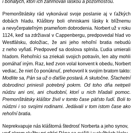
i bohatých, ktorí ich zahrňovali láskou a pozornosťou.
Premonštrátsky rád vykonával svoje poslanie aj v ťažkých
dobách hladu. Kláštory boli ohniskami lásky k blížnemu
a nevyčerpateľným prameňom dobrodenia. Norbert už v roku
1124, keď sa zdržiaval v Cappenbergu, predpovedal hlad vo
Westfálsku, doložiac, že ani jeho rehoľní bratia nebudú
z neho vyňatí. Predpoveď sa doslova splnila. Ľudia umierali
hladom. Rehoľníci sa zriekali svojich potravín, len aby mohli
pomáhať iným. Raz, keď zvon volal konvent k obedu, Norbert
vediac, že niet čo ponúknuť, prehovoril k svojim bratom takto:
Modlite sa, Pán sa už o ďalšie postará. A skutočne. Šľachetní
dobrodinci priniesli potrebný pokrm. Od toho dňa netrpeli
núdzu ani oni, ani chudobní, ktorí u nich hľadali pomoc.
Premonštrátsky kláštor živil v tomto čase päťsto ľudí. Boli to
núdzni i so svojimi rodinami. Jedávali v tom istom čase ako
rehoľní bratia.
Neprekvapuje nás kláštorná štedrosť Norberta a jeho synov,