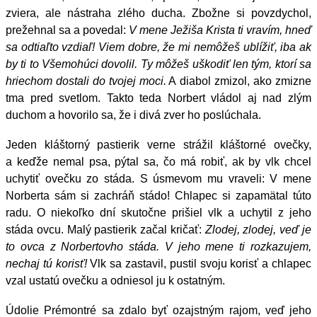
zviera, ale nástraha zlého ducha. Zbožne si povzdychol,
prežehnal sa a povedal:
V mene Ježiša Krista ti vravím, hneď
sa odtiaľto vzdiaľ! Viem dobre, že mi nemôžeš ublížiť, iba ak
by ti to Všemohúci dovolil. Ty môžeš uškodiť len tým, ktorí sa
hriechom dostali do tvojej moci.
A diabol zmizol, ako zmizne
tma pred svetlom. Takto teda Norbert vládol aj nad zlým
duchom a hovorilo sa, že i divá zver ho poslúchala.
Jeden kláštorný pastierik verne strážil kláštorné ovečky,
a keďže nemal psa, pýtal sa, čo má robiť, ak by vlk chcel
uchytiť ovečku zo stáda. S úsmevom mu vraveli: V mene
Norberta sám si zachráň stádo! Chlapec si zapamätal túto
radu. O niekoľko dní skutočne prišiel vlk a uchytil z jeho
stáda ovcu. Malý pastierik začal kričať:
Zlodej, zlodej, veď je
to ovca z Norbertovho stáda. V jeho mene ti rozkazujem,
nechaj tú korisť!
Vlk sa zastavil, pustil svoju korisť a chlapec
vzal ustatú ovečku a odniesol ju k ostatným.
Údolie Prémontré sa zdalo byť ozajstným rajom, veď jeho