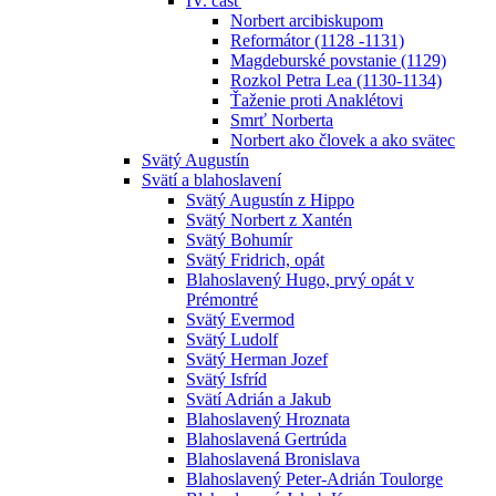
IV. časť
Norbert arcibiskupom
Reformátor (1128 -1131)
Magdeburské povstanie (1129)
Rozkol Petra Lea (1130-1134)
Ťaženie proti Anaklétovi
Smrť Norberta
Norbert ako človek a ako svätec
Svätý Augustín
Svätí a blahoslavení
Svätý Augustín z Hippo
Svätý Norbert z Xantén
Svätý Bohumír
Svätý Fridrich, opát
Blahoslavený Hugo, prvý opát v
Prémontré
Svätý Evermod
Svätý Ludolf
Svätý Herman Jozef
Svätý Isfríd
Svätí Adrián a Jakub
Blahoslavený Hroznata
Blahoslavená Gertrúda
Blahoslavená Bronislava
Blahoslavený Peter-Adrián Toulorge