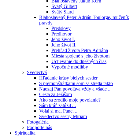
Blahoslavený Jakub Kern
Svätý Gilbert
Svätý Siard
Blahoslavený Peter-Adrián Toulorge, mučeník
pravdy
Predslovy
Predhovor
Jeho život I.
Jeho život II.
Prehľad života Petra-Adriána
Miesta spojené s jeho životom
Uctievanie do dnešných čias
Vypočuté modlitby
Svedectvá
Hľadanie krásy bielych sestier
S premonštrátkami som sa stretla takto
Naozaj Pán povoláva vždy a všade ...
Cesta za Ježišom
Ako sa zrodilo moje povolanie?
Sám kráľ zatúžil ...
Volal si ma, Pane, ...
Svedectvo sestry Miriam
Fotogaléria
Podporte nás
Spiritualita