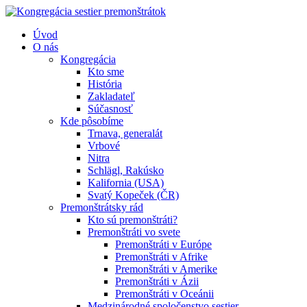
Úvod
O nás
Kongregácia
Kto sme
História
Zakladateľ
Súčasnosť
Kde pôsobíme
Trnava, generalát
Vrbové
Nitra
Schlägl, Rakúsko
Kalifornia (USA)
Svatý Kopeček (ČR)
Premonštrátsky rád
Kto sú premonštráti?
Premonštráti vo svete
Premonštráti v Európe
Premonštráti v Afrike
Premonštráti v Amerike
Premonštráti v Ázii
Premonštráti v Oceánii
Medzinárodné spoločenstvo sestier