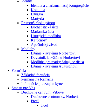
Identita
Identita a charizma našej Kongregácie
Koinonia
Liturgia
Martyria
Premonštrátske pätoro
Euchatistická úcta
Mariánska úcta
Liturgická modlitba
Kajúcnosť
Apoštolský život
Modlitby
Litánie k svätému Norbertovi
Deviatnik k svätému Norbertovi
Modlitba pre matky čakajúce dieťa
Litánie k svätému Augustínovi
Formácia
Základná formácia
Permanetná formácia
Informácie pre záujemkyne
Sme tu pre Vás
Duchovné centrum, Vrbové
Duchovné centrum sv. Norberta
Profil
Účel