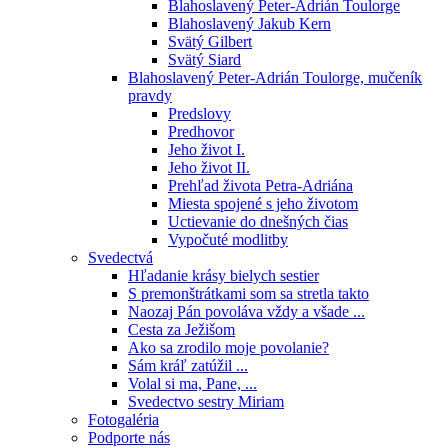
Blahoslavený Peter-Adrián Toulorge
Blahoslavený Jakub Kern
Svätý Gilbert
Svätý Siard
Blahoslavený Peter-Adrián Toulorge, mučeník
pravdy
Predslovy
Predhovor
Jeho život I.
Jeho život II.
Prehľad života Petra-Adriána
Miesta spojené s jeho životom
Uctievanie do dnešných čias
Vypočuté modlitby
Svedectvá
Hľadanie krásy bielych sestier
S premonštrátkami som sa stretla takto
Naozaj Pán povoláva vždy a všade ...
Cesta za Ježišom
Ako sa zrodilo moje povolanie?
Sám kráľ zatúžil ...
Volal si ma, Pane, ...
Svedectvo sestry Miriam
Fotogaléria
Podporte nás