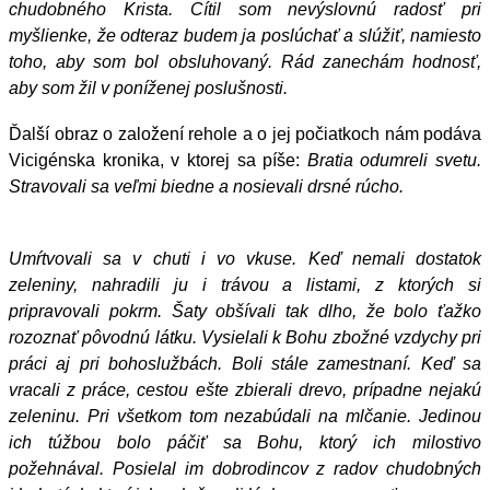
chudobného Krista. Cítil som nevýslovnú radosť pri
myšlienke, že odteraz budem ja poslúchať a slúžiť, namiesto
toho, aby som bol obsluhovaný. Rád zanechám hodnosť,
aby som žil v poníženej poslušnosti.
Ďalší obraz o založení rehole a o jej počiatkoch nám podáva
Vicigénska kronika, v ktorej sa píše:
Bratia odumreli svetu.
Stravovali sa veľmi biedne a nosievali drsné rúcho.
Umŕtvovali sa v chuti i vo vkuse. Keď nemali dostatok
zeleniny, nahradili ju i trávou a listami, z ktorých si
pripravovali pokrm. Šaty obšívali tak dlho, že bolo ťažko
rozoznať pôvodnú látku. Vysielali k Bohu zbožné vzdychy pri
práci aj pri bohoslužbách. Boli stále zamestnaní. Keď sa
vracali z práce, cestou ešte zbierali drevo, prípadne nejakú
zeleninu. Pri všetkom tom nezabúdali na mlčanie. Jedinou
ich túžbou bolo páčiť sa Bohu, ktorý ich milostivo
požehnával. Posielal im dobrodincov z radov chudobných