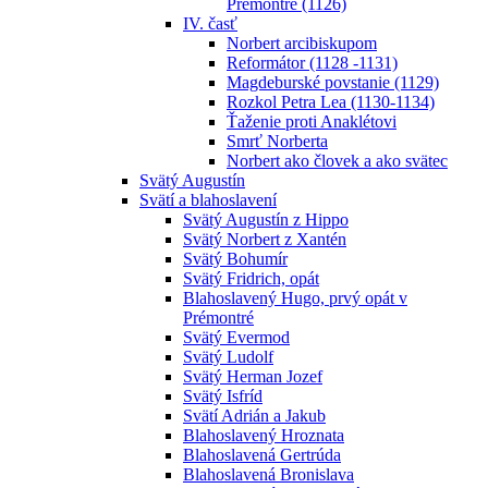
Prémontré (1126)
IV. časť
Norbert arcibiskupom
Reformátor (1128 -1131)
Magdeburské povstanie (1129)
Rozkol Petra Lea (1130-1134)
Ťaženie proti Anaklétovi
Smrť Norberta
Norbert ako človek a ako svätec
Svätý Augustín
Svätí a blahoslavení
Svätý Augustín z Hippo
Svätý Norbert z Xantén
Svätý Bohumír
Svätý Fridrich, opát
Blahoslavený Hugo, prvý opát v
Prémontré
Svätý Evermod
Svätý Ludolf
Svätý Herman Jozef
Svätý Isfríd
Svätí Adrián a Jakub
Blahoslavený Hroznata
Blahoslavená Gertrúda
Blahoslavená Bronislava