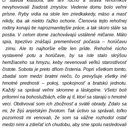
či stavba kláštora, ale ani rúcho a strava rehoľníkov
nevyhovovali žiadosti zmyslov. Vedenie domu bolo veľmi
prísne. Ryby vidia na stole len zriedkakedy, mäso a masť
nikdy, iba ak niekto ťažko ochorie. Členovia tejto rehoľnej
rodiny konajú tie najrozmanitejšie práce, a tak skoro stále sa
postia. V celom dome zachovávajú ustálené mlčanie. Málo
spia, trpezlivo znášajú premenlivosť počasia – horúčavu
zimu. Ale to najhoršie ešte len príde. Rehoľné rúcho
vystavené potu a horúčave, by sa iste stalo skrýšou
hemžiaceho sa hmyzu, keby nevenovali veľkú starostlivosť
čistote. Sobota je preto dňom čistenia. Popri všetkom tomto,
zbadal som medzi bratmi niečo, čo prevyšuje všetky iné
hmotné prednosti – pokoj, spokojnosť a bratskú jednotu.
Každý sa správal veľmi skromne a láskyplne. Všetci boli
prítomní na bohoslužbách, ešte aj tí, ktorí sa starajú o hmotné
veci. Obdivoval som ich zbožnosť a sväté obrady. Zdalo sa
mi, že žijú anjelským životom. Tak úctivo sa správali, toľko
pozornosti mi venovali, že som sa vážne rozhodol ostať
medzi nimi a zdieľať ich chudobu, aby sme spolu nasledovali