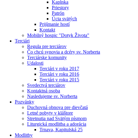
Kaplnka
Priestory
Patrón
Úcta svätých
Prijímanie hostí
Kontakt
Mobilný hospic "Dotyk Života"
Terciári
Regula pre terciárov
Čo chcú synovia a dcéry sv. Norberta
Terciárske komunity
Udalosti
Terciári v roku 2017
Terciári v roku 2016
Terciári v roku 2015
Svedectvá terciárov
Kontaktná osoba
Nasledujeme sv. Norberta
Pozvánky
Duchovná obnova pre dievčatá
Letné pobyty v kláštore
Stretnutia nad Svätým písmom
Liturgická modlitba a adorácia
Trnava, Kapitulská 25
Modlitby