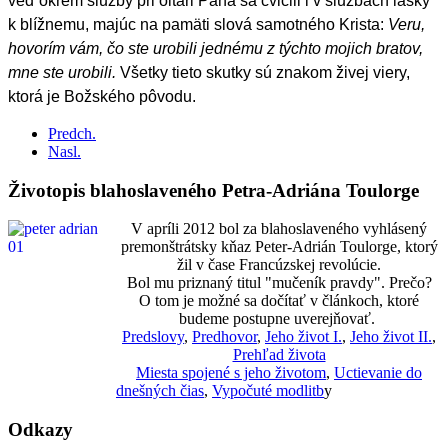
veď okrem služby pri oltári Pána sa cvičili i v službách lásky
k blížnemu, majúc na pamäti slová samotného Krista:
Veru,
hovorím vám, čo ste urobili jednému z týchto mojich bratov,
mne ste urobili.
Všetky tieto skutky sú znakom živej viery,
ktorá je Božského pôvodu.
Predch.
Nasl.
Životopis blahoslaveného Petra-Adriána Toulorge
V apríli 2012 bol za blahoslaveného vyhlásený
premonštrátsky kňaz Peter-Adrián Toulorge, ktorý
žil v čase Francúzskej revolúcie.
Bol mu priznaný titul "mučeník pravdy". Prečo?
O tom je možné sa dočítať v článkoch, ktoré
budeme postupne uverejňovať.
Predslovy
,
Predhovor
,
Jeho život I.
,
Jeho život II.
,
Prehľad života
Miesta spojené s jeho životom
,
Uctievanie do
dnešných čias
,
Vypočuté modlitb
y
Odkazy