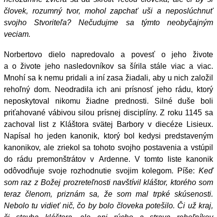
človek, rozumný tvor, mohol zapchať uši a neposlúchnuť
svojho Stvoriteľa? Nečudujme sa týmto neobyčajným
veciam.
Norbertovo dielo napredovalo a povesť o jeho živote
a o živote jeho nasledovníkov sa šírila stále viac a viac.
Mnohí sa k nemu pridali a iní zasa žiadali, aby u nich založil
rehoľný dom. Neodradila ich ani prísnosť jeho rádu, ktorý
neposkytoval nikomu žiadne prednosti. Silné duše boli
priťahované vábivou silou prísnej disciplíny. Z roku 1145 sa
zachoval list z Kláštora svätej Barbory v diecéze Lisieux.
Napísal ho jeden kanonik, ktorý bol kedysi predstaveným
kanonikov, ale zriekol sa tohoto svojho postavenia a vstúpil
do rádu premonštrátov v Ardenne. V tomto liste kanonik
odôvodňuje svoje rozhodnutie svojim kolegom. Píše:
Keď
som raz z Božej prozreteľnosti navštívil kláštor, ktorého som
teraz členom, priznám sa, že som mal trpké skúsenosti.
Nebolo tu vidieť nič, čo by bolo človeka potešilo. Či už kraj,