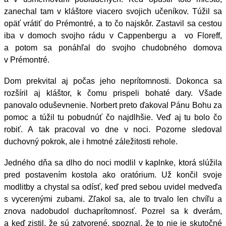
zanechal tam v kláštore viacero svojich učeníkov. Túžil sa
opäť vrátiť do Prémontré, a to čo najskôr. Zastavil sa cestou
iba v domoch svojho rádu v Cappenbergu a vo Floreff,
a potom sa ponáhľal do svojho chudobného domova
v Prémontré.
Dom prekvital aj počas jeho neprítomnosti. Dokonca sa
rozšíril aj kláštor, k čomu prispeli bohaté dary. Všade
panovalo oduševnenie. Norbert preto ďakoval Pánu Bohu za
pomoc a túžil tu pobudnúť čo najdlhšie. Veď aj tu bolo čo
robiť. A tak pracoval vo dne v noci. Pozorne sledoval
duchovný pokrok, ale i hmotné záležitosti rehole.
Jedného dňa sa dlho do noci modlil v kaplnke, ktorá slúžila
pred postavením kostola ako oratórium. Už končil svoje
modlitby a chystal sa odísť, keď pred sebou uvidel medveďa
s vycerenými zubami. Zľakol sa, ale to trvalo len chvíľu a
znova nadobudol duchaprítomnosť. Pozrel sa k dverám,
a keď zistil, že sú zatvorené, spoznal, že to nie je skutočné