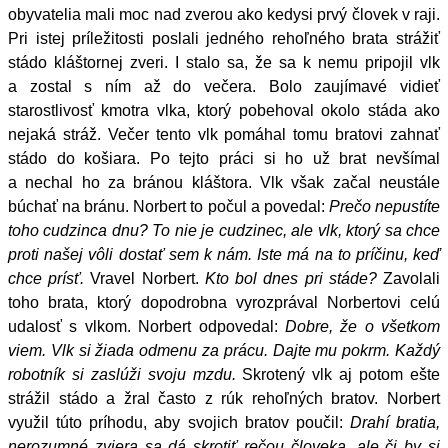
obyvatelia mali moc nad zverou ako kedysi prvý človek v raji.
Pri istej príležitosti poslali jedného rehoľného brata strážiť
stádo kláštornej zveri. I stalo sa, že sa k nemu pripojil vlk
a zostal s ním až do večera. Bolo zaujímavé vidieť
starostlivosť kmotra vlka, ktorý pobehoval okolo stáda ako
nejaká stráž. Večer tento vlk pomáhal tomu bratovi zahnať
stádo do košiara. Po tejto práci si ho už brat nevšímal
a nechal ho za bránou kláštora. Vlk však začal neustále
búchať na bránu. Norbert to počul a povedal:
Prečo nepustíte
toho cudzinca dnu? To nie je cudzinec, ale vlk, ktorý sa chce
proti našej vôli dostať sem k nám. Iste má na to príčinu, keď
chce prísť.
Vravel Norbert.
Kto bol dnes pri stáde?
Zavolali
toho brata, ktorý dopodrobna vyrozprával Norbertovi celú
udalosť s vlkom. Norbert odpovedal:
Dobre, že o všetkom
viem. Vlk si žiada odmenu za prácu. Dajte mu pokrm. Každý
robotník si zaslúži svoju mzdu.
Skrotený vlk aj potom ešte
strážil stádo a žral často z rúk rehoľných bratov. Norbert
využil túto príhodu, aby svojich bratov poučil:
Drahí bratia,
nerozumné zviera sa dá skrotiť rečou človeka, ale či by si