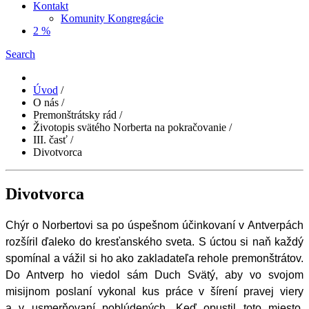
Kontakt
Komunity Kongregácie
2 %
Search
Úvod
/
O nás
/
Premonštrátsky rád
/
Životopis svätého Norberta na pokračovanie
/
III. časť
/
Divotvorca
Divotvorca
Chýr o Norbertovi sa po úspešnom účinkovaní v Antverpách
rozšíril ďaleko do kresťanského sveta. S úctou si naň každý
spomínal a vážil si ho ako zakladateľa rehole premonštrátov.
Do Antverp ho viedol sám Duch Svätý, aby vo svojom
misijnom poslaní vykonal kus práce v šírení pravej viery
a v usmerňovaní poblúdených. Keď opustil toto miesto,