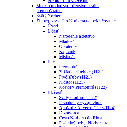
Premonštráti v Oceánii
Medzinárodné spoločenstvo sestier
premonštrátok
Svätý Norbert
Životopis svätého Norberta na pokračovanie
Úvod
I. časť
Narodenie a detstvo
Mladosť
Obrátenie
Kajúcnik
Misionár
II. časť
Prémontré
Zakladateľ rehole (1121)
Prvé sľuby (1121)
Kláštor (1121)
Kostol v Prémontré (1122)
III. časť
Svätý Godfríd (1122)
Počiatočný vývoj rehole
Apoštol z Anversu (1123-1124)
Divotvorca
Cesta Norberta do Ríma
Posledný pobyt Norberta v