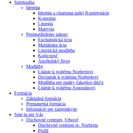
Spiritualita
Identita
Identita a charizma našej Kongregácie
Koinonia
Liturgia
Martyria
Premonštrátske pätoro
Euchatistická úcta
Mariánska úcta
Liturgická modlitba
Kajúcnosť
Apoštolský život
Modlitby
Litánie k svätému Norbertovi
Deviatnik k svätému Norbertovi
Modlitba pre matky čakajúce dieťa
Litánie k svätému Augustínovi
Formácia
Základná formácia
Permanetná formácia
Informácie pre záujemkyne
Sme tu pre Vás
Duchovné centrum, Vrbové
Duchovné centrum sv. Norberta
Profil