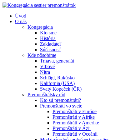
Úvod
O nás
Kongregácia
Kto sme
História
Zakladateľ
Súčasnosť
Kde pôsobíme
Trnava, generalát
Vrbové
Nitra
Schlägl, Rakúsko
Kalifornia (USA)
Svatý Kopeček (ČR)
Premonštrátsky rád
Kto sú premonštráti?
Premonštráti vo svete
Premonštráti v Európe
Premonštráti v Afrike
Premonštráti v Amerike
Premonštráti v Ázii
Premonštráti v Oceánii
Medzinárodné spoločenstvo sestier