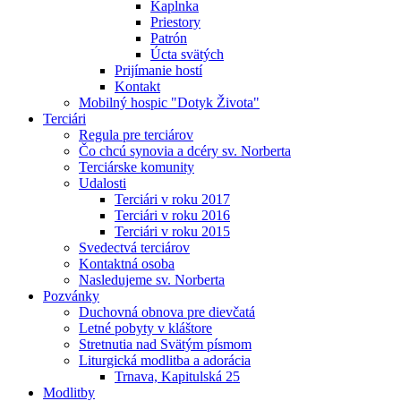
Kaplnka
Priestory
Patrón
Úcta svätých
Prijímanie hostí
Kontakt
Mobilný hospic "Dotyk Života"
Terciári
Regula pre terciárov
Čo chcú synovia a dcéry sv. Norberta
Terciárske komunity
Udalosti
Terciári v roku 2017
Terciári v roku 2016
Terciári v roku 2015
Svedectvá terciárov
Kontaktná osoba
Nasledujeme sv. Norberta
Pozvánky
Duchovná obnova pre dievčatá
Letné pobyty v kláštore
Stretnutia nad Svätým písmom
Liturgická modlitba a adorácia
Trnava, Kapitulská 25
Modlitby