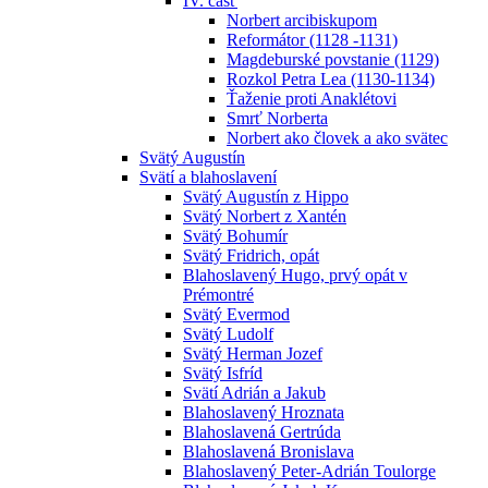
IV. časť
Norbert arcibiskupom
Reformátor (1128 -1131)
Magdeburské povstanie (1129)
Rozkol Petra Lea (1130-1134)
Ťaženie proti Anaklétovi
Smrť Norberta
Norbert ako človek a ako svätec
Svätý Augustín
Svätí a blahoslavení
Svätý Augustín z Hippo
Svätý Norbert z Xantén
Svätý Bohumír
Svätý Fridrich, opát
Blahoslavený Hugo, prvý opát v
Prémontré
Svätý Evermod
Svätý Ludolf
Svätý Herman Jozef
Svätý Isfríd
Svätí Adrián a Jakub
Blahoslavený Hroznata
Blahoslavená Gertrúda
Blahoslavená Bronislava
Blahoslavený Peter-Adrián Toulorge