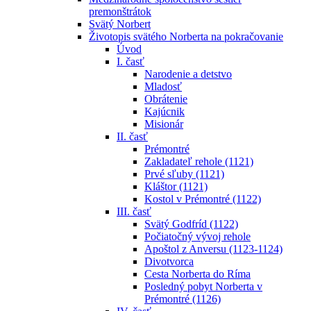
premonštrátok
Svätý Norbert
Životopis svätého Norberta na pokračovanie
Úvod
I. časť
Narodenie a detstvo
Mladosť
Obrátenie
Kajúcnik
Misionár
II. časť
Prémontré
Zakladateľ rehole (1121)
Prvé sľuby (1121)
Kláštor (1121)
Kostol v Prémontré (1122)
III. časť
Svätý Godfríd (1122)
Počiatočný vývoj rehole
Apoštol z Anversu (1123-1124)
Divotvorca
Cesta Norberta do Ríma
Posledný pobyt Norberta v
Prémontré (1126)