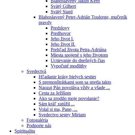
Blahoslavený Jakub Kern
Svätý Gilbert
Svätý Siard
Blahoslavený Peter-Adrián Toulorge, mučeník
pravdy
Predslovy
Predhovor
Jeho život I.
Jeho život II.
Prehľad života Petra-Adriána
Miesta spojené s jeho životom
Uctievanie do dnešných čias
Vypočuté modlitby
Svedectvá
Hľadanie krásy bielych sestier
S premonštrátkami som sa stretla takto
Naozaj Pán povoláva vždy a všade ...
Cesta za Ježišom
Ako sa zrodilo moje povolanie?
Sám kráľ zatúžil ...
Volal si ma, Pane, ...
Svedectvo sestry Miriam
Fotogaléria
Podporte nás
Spiritualita