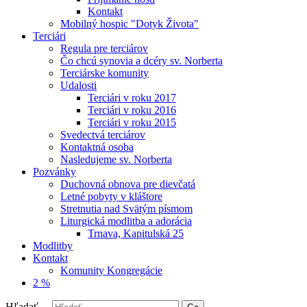
Kontakt
Mobilný hospic "Dotyk Života"
Terciári
Regula pre terciárov
Čo chcú synovia a dcéry sv. Norberta
Terciárske komunity
Udalosti
Terciári v roku 2017
Terciári v roku 2016
Terciári v roku 2015
Svedectvá terciárov
Kontaktná osoba
Nasledujeme sv. Norberta
Pozvánky
Duchovná obnova pre dievčatá
Letné pobyty v kláštore
Stretnutia nad Svätým písmom
Liturgická modlitba a adorácia
Trnava, Kapitulská 25
Modlitby
Kontakt
Komunity Kongregácie
2 %
Hľadať ...