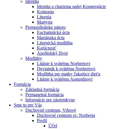
Identita
Identita a charizma našej Kongregácie
Koinonia
Liturgia
Martyria
Premonštrátske pätoro
Euchatistická úcta
Mariánska úcta
Liturgická modlitba
Kajúcnosť
Apoštolský život
Modlitby
Litánie k svätému Norbertovi
Deviatnik k svätému Norbertovi
Modlitba pre matky čakajúce dieťa
Litánie k svätému Augustínovi
Formácia
Základná formácia
Permanetná formácia
Informácie pre záujemkyne
Sme tu pre Vás
Duchovné centrum, Vrbové
Duchovné centrum sv. Norberta
Profil
Účel