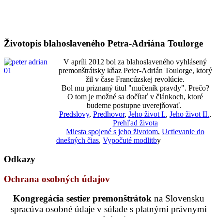
Životopis blahoslaveného Petra-Adriána Toulorge
V apríli 2012 bol za blahoslaveného vyhlásený
premonštrátsky kňaz Peter-Adrián Toulorge, ktorý
žil v čase Francúzskej revolúcie.
Bol mu priznaný titul "mučeník pravdy". Prečo?
O tom je možné sa dočítať v článkoch, ktoré
budeme postupne uverejňovať.
Predslovy
,
Predhovor
,
Jeho život I.
,
Jeho život II.
,
Prehľad života
Miesta spojené s jeho životom
,
Uctievanie do
dnešných čias
,
Vypočuté modlitb
y
Odkazy
Ochrana osobných údajov
Kongregácia sestier premonštrátok
na Slovensku
spracúva osobné údaje v súlade s platnými právnymi