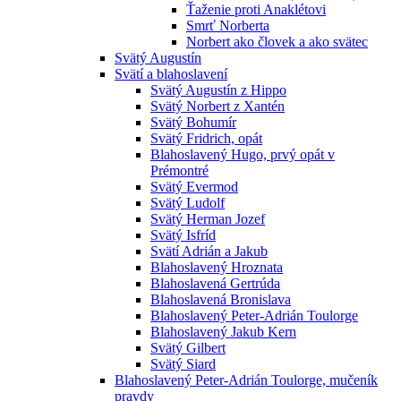
Ťaženie proti Anaklétovi
Smrť Norberta
Norbert ako človek a ako svätec
Svätý Augustín
Svätí a blahoslavení
Svätý Augustín z Hippo
Svätý Norbert z Xantén
Svätý Bohumír
Svätý Fridrich, opát
Blahoslavený Hugo, prvý opát v
Prémontré
Svätý Evermod
Svätý Ludolf
Svätý Herman Jozef
Svätý Isfríd
Svätí Adrián a Jakub
Blahoslavený Hroznata
Blahoslavená Gertrúda
Blahoslavená Bronislava
Blahoslavený Peter-Adrián Toulorge
Blahoslavený Jakub Kern
Svätý Gilbert
Svätý Siard
Blahoslavený Peter-Adrián Toulorge, mučeník
pravdy