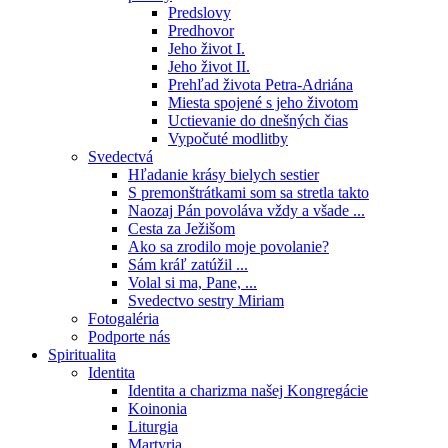
Predslovy
Predhovor
Jeho život I.
Jeho život II.
Prehľad života Petra-Adriána
Miesta spojené s jeho životom
Uctievanie do dnešných čias
Vypočuté modlitby
Svedectvá
Hľadanie krásy bielych sestier
S premonštrátkami som sa stretla takto
Naozaj Pán povoláva vždy a všade ...
Cesta za Ježišom
Ako sa zrodilo moje povolanie?
Sám kráľ zatúžil ...
Volal si ma, Pane, ...
Svedectvo sestry Miriam
Fotogaléria
Podporte nás
Spiritualita
Identita
Identita a charizma našej Kongregácie
Koinonia
Liturgia
Martyria