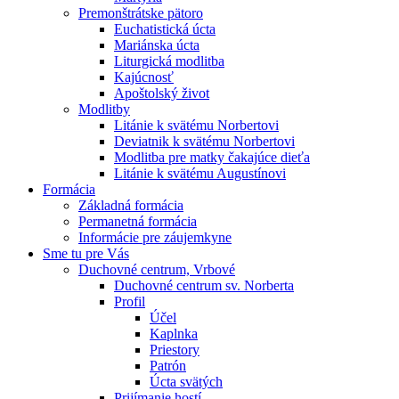
Premonštrátske pätoro
Euchatistická úcta
Mariánska úcta
Liturgická modlitba
Kajúcnosť
Apoštolský život
Modlitby
Litánie k svätému Norbertovi
Deviatnik k svätému Norbertovi
Modlitba pre matky čakajúce dieťa
Litánie k svätému Augustínovi
Formácia
Základná formácia
Permanetná formácia
Informácie pre záujemkyne
Sme tu pre Vás
Duchovné centrum, Vrbové
Duchovné centrum sv. Norberta
Profil
Účel
Kaplnka
Priestory
Patrón
Úcta svätých
Prijímanie hostí