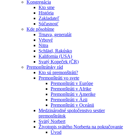
Kongregácia
Kto sme
História
Zakladateľ
Súčasnosť
Kde pôsobíme
Trnava, generalát
Vrbové
Nitra
Schlägl, Rakúsko
Kalifornia (USA)
Svatý Kopeček (ČR)
Premonštrátsky rád
Kto sú premonštráti?
Premonštráti vo svete
Premonštráti v Európe
Premonštráti v Afrike
Premonštráti v Amerike
Premonštráti v Ázii
Premonštráti v Oceánii
Medzinárodné spoločenstvo sestier
premonštrátok
Svätý Norbert
Životopis svätého Norberta na pokračovanie
Úvod