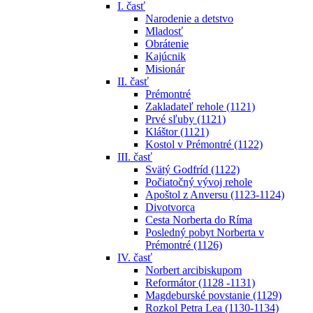
I. časť
Narodenie a detstvo
Mladosť
Obrátenie
Kajúcnik
Misionár
II. časť
Prémontré
Zakladateľ rehole (1121)
Prvé sľuby (1121)
Kláštor (1121)
Kostol v Prémontré (1122)
III. časť
Svätý Godfríd (1122)
Počiatočný vývoj rehole
Apoštol z Anversu (1123-1124)
Divotvorca
Cesta Norberta do Ríma
Posledný pobyt Norberta v
Prémontré (1126)
IV. časť
Norbert arcibiskupom
Reformátor (1128 -1131)
Magdeburské povstanie (1129)
Rozkol Petra Lea (1130-1134)